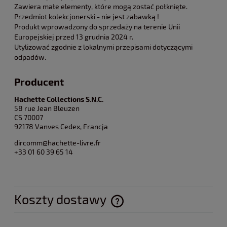
Zawiera małe elementy, które mogą zostać połknięte.
Przedmiot kolekcjonerski - nie jest zabawką !
Produkt wprowadzony do sprzedaży na terenie Unii
Europejskiej przed 13 grudnia 2024 r.
Utylizować zgodnie z lokalnymi przepisami dotyczącymi
odpadów.
Producent
Hachette Collections S.N.C.
58 rue Jean Bleuzen
CS 70007
92178 Vanves Cedex, Francja
dircomm@hachette-livre.fr
+33 01 60 39 65 14
Koszty dostawy
Cena nie zawiera ewentualnych kosztów płatności