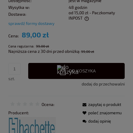
Dostępność:
jest w magazynie
Wysyłka w:
48 godzin
od 15,00 zł
- Paczkomaty
Dostawa:
INPOST
sprawdź formy dostawy
Cena nie zawiera ewentualnych kosztów płatności
89,00 zł
Cena:
Cena regularna:
99,00 zł
Najniższa cena z 30 dni przed obniżką:
99,00 zł
DO KOSZYKA
szt.
dodaj do przechowalni
Ocena:
zapytaj o produkt
Producent:
poleć znajomemu
dodaj opinię