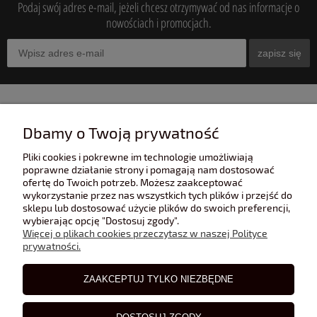
Podaj swój adres e-mail, jeżeli chcesz otrzymywać od nas informacje o
nowościach i promocjach.
zapisz się
INFORMACJE
Dbamy o Twoją prywatność
Pliki cookies i pokrewne im technologie umożliwiają
POMOC
poprawne działanie strony i pomagają nam dostosować
ofertę do Twoich potrzeb. Możesz zaakceptować
wykorzystanie przez nas wszystkich tych plików i przejść do
sklepu lub dostosować użycie plików do swoich preferencji,
POLECANE STRONY
wybierając opcję "Dostosuj zgody".
Więcej o plikach cookies przeczytasz w naszej Polityce
prywatności.
BLOG
ZAAKCEPTUJ TYLKO NIEZBĘDNE