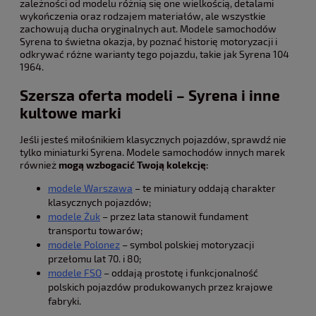
zależności od modelu różnią się one wielkością, detalami
wykończenia oraz rodzajem materiałów, ale wszystkie
zachowują ducha oryginalnych aut. Modele samochodów
Syrena to świetna okazja, by poznać historię motoryzacji i
odkrywać różne warianty tego pojazdu, takie jak Syrena 104
1964.
Szersza oferta modeli – Syrena i inne
kultowe marki
Jeśli jesteś miłośnikiem klasycznych pojazdów, sprawdź nie
tylko miniaturki Syrena. Modele samochodów innych marek
również
mogą wzbogacić Twoją kolekcję:
modele Warszawa
– te miniatury oddają charakter
klasycznych pojazdów;
modele Żuk
– przez lata stanowił fundament
transportu towarów;
modele Polonez
– symbol polskiej motoryzacji
przełomu lat 70. i 80;
modele FSO
– oddają prostotę i funkcjonalność
polskich pojazdów produkowanych przez krajowe
fabryki.