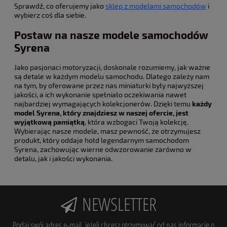
Sprawdź, co oferujemy jako
sklep z modelami samochodów
i
wybierz coś dla siebie.
Postaw na nasze modele samochodów
Syrena
Jako pasjonaci motoryzacji, doskonale rozumiemy, jak ważne
są detale w każdym modelu samochodu. Dlatego zależy nam
na tym, by oferowane przez nas miniaturki były najwyższej
jakości, a ich wykonanie spełniało oczekiwania nawet
najbardziej wymagających kolekcjonerów. Dzięki temu
każdy
model Syrena, który znajdziesz w naszej ofercie, jest
wyjątkową pamiątką
, która wzbogaci Twoją kolekcję.
Wybierając nasze modele, masz pewność, że otrzymujesz
produkt, który oddaje hołd legendarnym samochodom
Syrena, zachowując wierne odwzorowanie zarówno w
detalu, jak i jakości wykonania.
NEWSLETTER
Podaj swój adres e-mail, jeżeli chcesz otrzymywać od nas informacje o