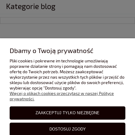
Kategorie blog
INFORMACJE
Dbamy o Twoją prywatność
Pliki cookies i pokrewne im technologie umożliwiają
POMOC
poprawne działanie strony i pomagają nam dostosować
ofertę do Twoich potrzeb. Możesz zaakceptować
wykorzystanie przez nas wszystkich tych plików i przejść do
sklepu lub dostosować użycie plików do swoich preferencji,
POLECANE STRONY
wybierając opcję "Dostosuj zgody".
Więcej o plikach cookies przeczytasz w naszej Polityce
prywatności.
BLOG
ZAAKCEPTUJ TYLKO NIEZBĘDNE
DOSTOSUJ ZGODY