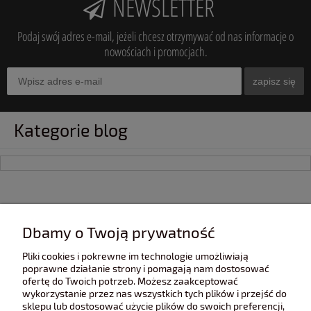
NEWSLETTER
Podaj swój adres e-mail, jeżeli chcesz otrzymywać od nas informacje o
nowościach i promocjach.
zapisz się
Kategorie blog
INFORMACJE
Dbamy o Twoją prywatność
Pliki cookies i pokrewne im technologie umożliwiają
POMOC
poprawne działanie strony i pomagają nam dostosować
ofertę do Twoich potrzeb. Możesz zaakceptować
wykorzystanie przez nas wszystkich tych plików i przejść do
sklepu lub dostosować użycie plików do swoich preferencji,