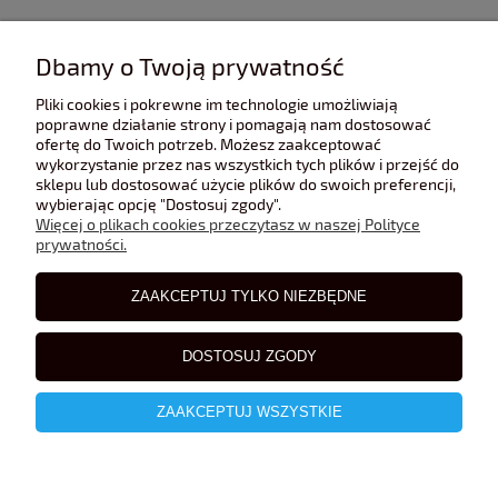
INFORMACJE
Dbamy o Twoją prywatność
Pliki cookies i pokrewne im technologie umożliwiają
POMOC
poprawne działanie strony i pomagają nam dostosować
ofertę do Twoich potrzeb. Możesz zaakceptować
wykorzystanie przez nas wszystkich tych plików i przejść do
sklepu lub dostosować użycie plików do swoich preferencji,
POLECANE STRONY
wybierając opcję "Dostosuj zgody".
Więcej o plikach cookies przeczytasz w naszej Polityce
prywatności.
BLOG
ZAAKCEPTUJ TYLKO NIEZBĘDNE
DOSTOSUJ ZGODY
ZAAKCEPTUJ WSZYSTKIE
pokaż pełną wersję strony