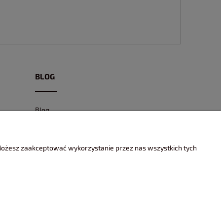
BLOG
Blog
CIEKAWE MODELE
CIEKAWE MIEJSCA I EVENTY
 Możesz zaakceptować wykorzystanie przez nas wszystkich tych
ENCYKLOPEDIA KOLEKCJONERA