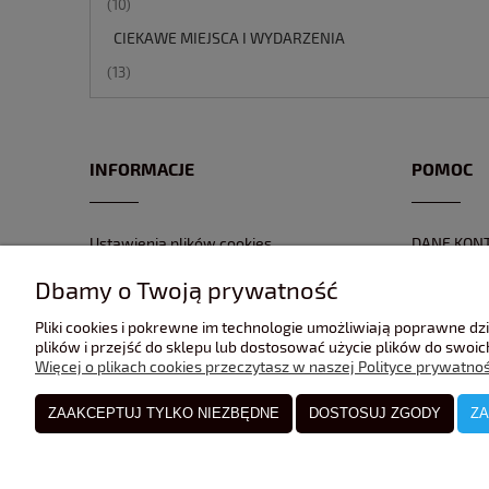
(10)
CIEKAWE MIEJSCA I WYDARZENIA
(13)
INFORMACJE
POMOC
Ustawienia plików cookies
DANE KON
POLITYKA PRYWATNOŚĆI
FORMULAR
Dbamy o Twoją prywatność
REGULAMIN
NR KONTA
Pliki cookies i pokrewne im technologie umożliwiają poprawne d
GPSR
ZWROTY I 
plików i przejść do sklepu lub dostosować użycie plików do swoich
Więcej o plikach cookies przeczytasz w naszej Polityce prywatnoś
ZAAKCEPTUJ TYLKO NIEZBĘDNE
DOSTOSUJ ZGODY
ZA