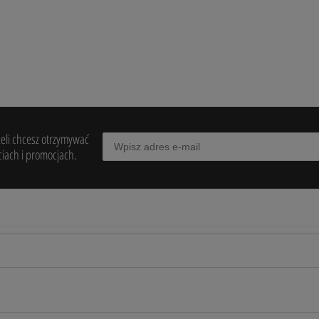
żeli chcesz otrzymywać
iach i promocjach.