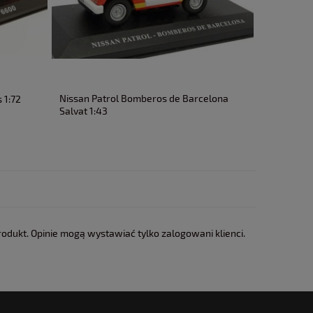
Nissan Patrol Bomberos de Barcelona
 1:72
Pegaso Z
Salvat 1:43
rodukt. Opinie mogą wystawiać tylko zalogowani klienci.