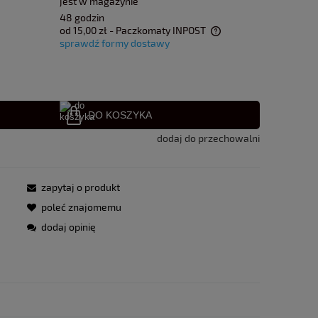
jest w magazynie
48 godzin
od 15,00 zł
- Paczkomaty INPOST
sprawdź formy dostawy
Cena nie zawiera ewentualnych kosztów
płatności
DO KOSZYKA
dodaj do przechowalni
zapytaj o produkt
poleć znajomemu
dodaj opinię