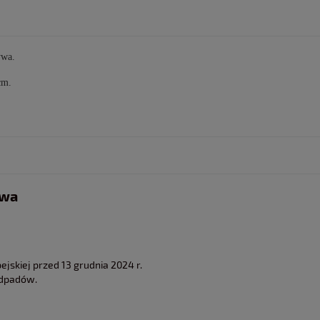
ywa.
cm.
twa
jskiej przed 13 grudnia 2024 r.
odpadów.