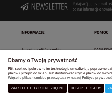
NEWSLETTER
Podaj swój adres e-mail, je
od nas informacje o nowośc
INFORMACJE
POMOC
Ustawienia plików cookies
DANE KON
POLITYKA PRYWATNOŚĆI
FORMULAR
Dbamy o Twoją prywatność
REGULAMIN
NR KONTA
Pliki cookies i pokrewne im technologie umożliwiają poprawne d
GPSR
ZWROTY I 
plików i przejść do sklepu lub dostosować użycie plików do swoich
Więcej o plikach cookies przeczytasz w naszej Polityce prywatnoś
ZAAKCEPTUJ TYLKO NIEZBĘDNE
DOSTOSUJ ZGODY
ZA