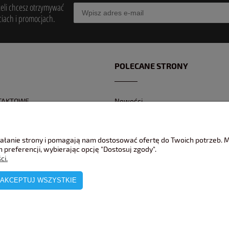
żeli chcesz otrzymywać
iach i promocjach.
POLECANE STRONY
TAKTOWE
Nowości
Z KONTAKTOWY
Promocje
 BANKOWEGO
Jak pakujemy wasze modele ?
ziałanie strony i pomagają nam dostosować ofertę do Twoich potrzeb.
REKLAMACJE
 preferencji, wybierając opcję "Dostosuj zgody".
ci.
AKCEPTUJ WSZYSTKIE