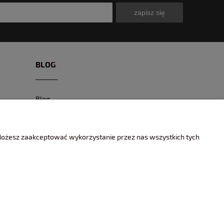
zapisz się
BLOG
Blog
CIEKAWE MODELE
CIEKAWE MIEJSCA I EVENTY
 Możesz zaakceptować wykorzystanie przez nas wszystkich tych
ENCYKLOPEDIA KOLEKCJONERA