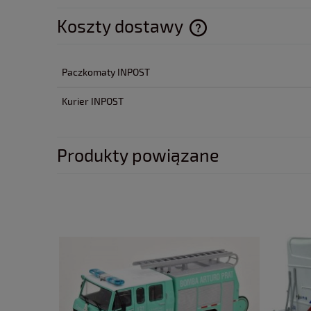
Koszty dostawy
Cena nie zawiera ewentua
Paczkomaty INPOST
płatności
Kurier INPOST
Produkty powiązane