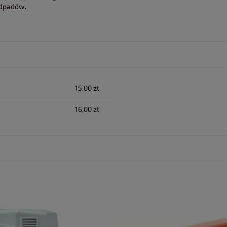
odpadów.
lnych kosztów
15,00 zł
16,00 zł