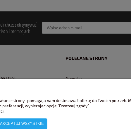
żeli chcesz otrzymywać
iach i promocjach.
POLECANE STRONY
TAKTOWE
Nowości
Z KONTAKTOWY
Promocje
 BANKOWEGO
Jak pakujemy wasze modele ?
ziałanie strony i pomagają nam dostosować ofertę do Twoich potrzeb.
REKLAMACJE
 preferencji, wybierając opcję "Dostosuj zgody".
ci.
AKCEPTUJ WSZYSTKIE