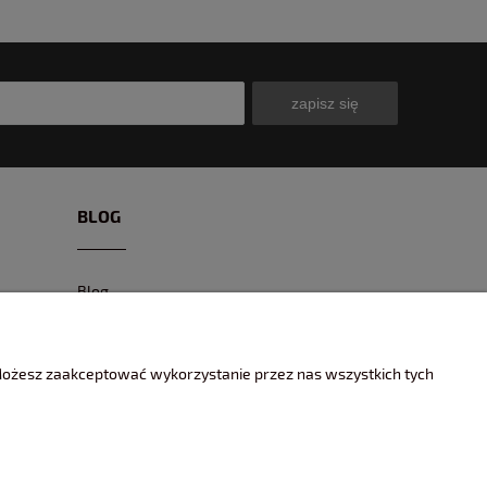
zapisz się
BLOG
Blog
CIEKAWE MODELE
CIEKAWE MIEJSCA I EVENTY
 Możesz zaakceptować wykorzystanie przez nas wszystkich tych
ENCYKLOPEDIA KOLEKCJONERA