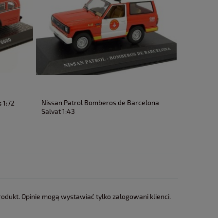
Nissan Patrol Bomberos de Barcelona
 1:72
Pegaso Z
Salvat 1:43
rodukt. Opinie mogą wystawiać tylko zalogowani klienci.