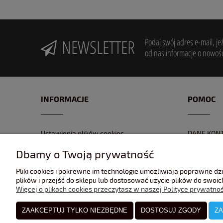
NEWSLETTER
Podaj swój adres e-mail, je
od nas informacje o nowośc
INFORMACJE
POMOC
Ustawienia plików cookies
DANE KON
POLITYKA PRYWATNOŚĆI
FORMULAR
Dbamy o Twoją prywatność
REGULAMIN
NR KONTA
Pliki cookies i pokrewne im technologie umożliwiają poprawne d
GPSR
ZWROTY I 
plików i przejść do sklepu lub dostosować użycie plików do swoich
Więcej o plikach cookies przeczytasz w naszej Polityce prywatnoś
ZAAKCEPTUJ TYLKO NIEZBĘDNE
DOSTOSUJ ZGODY
ZA