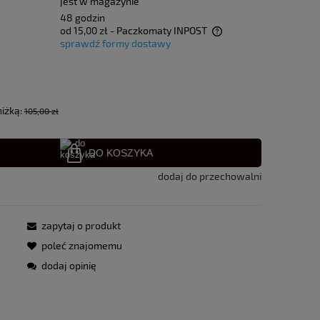
jest w magazynie
48 godzin
od 15,00 zł
- Paczkomaty INPOST
sprawdź formy dostawy
Cena nie zawiera ewentualnych kosztów
płatności
niżką:
105,00 zł
DO KOSZYKA
dodaj do przechowalni
zapytaj o produkt
poleć znajomemu
dodaj opinię