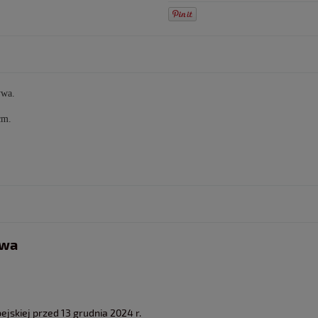
ywa.
cm.
twa
jskiej przed 13 grudnia 2024 r.