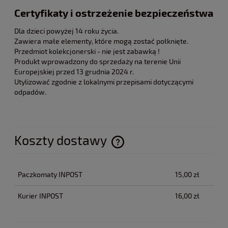
Certyfikaty i ostrzeżenie bezpieczeństwa
Dla dzieci powyżej 14 roku życia.
Zawiera małe elementy, które mogą zostać połknięte.
Przedmiot kolekcjonerski - nie jest zabawką !
Produkt wprowadzony do sprzedaży na terenie Unii
Europejskiej przed 13 grudnia 2024 r.
Utylizować zgodnie z lokalnymi przepisami dotyczącymi
odpadów.
Koszty dostawy
Cena nie zawiera ewentualnych kosztów płatności
Paczkomaty INPOST
15,00 zł
Kurier INPOST
16,00 zł