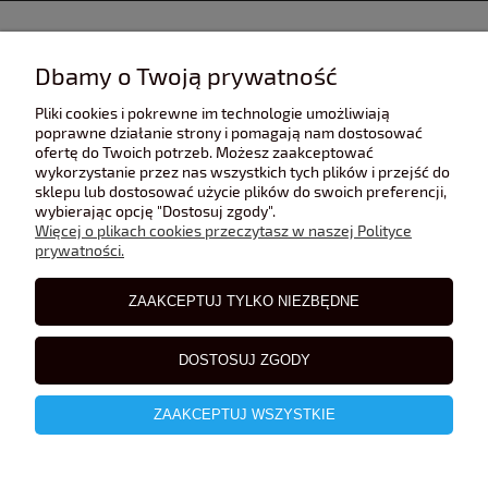
INFORMACJE
Dbamy o Twoją prywatność
Pliki cookies i pokrewne im technologie umożliwiają
POMOC
poprawne działanie strony i pomagają nam dostosować
ofertę do Twoich potrzeb. Możesz zaakceptować
wykorzystanie przez nas wszystkich tych plików i przejść do
sklepu lub dostosować użycie plików do swoich preferencji,
POLECANE STRONY
wybierając opcję "Dostosuj zgody".
Więcej o plikach cookies przeczytasz w naszej Polityce
prywatności.
BLOG
ZAAKCEPTUJ TYLKO NIEZBĘDNE
DOSTOSUJ ZGODY
ZAAKCEPTUJ WSZYSTKIE
pokaż pełną wersję strony