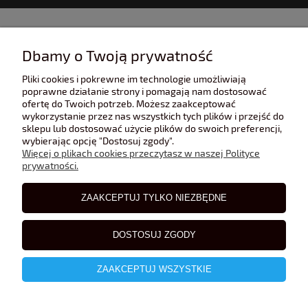
INFORMACJE
Dbamy o Twoją prywatność
Pliki cookies i pokrewne im technologie umożliwiają
POMOC
poprawne działanie strony i pomagają nam dostosować
ofertę do Twoich potrzeb. Możesz zaakceptować
wykorzystanie przez nas wszystkich tych plików i przejść do
sklepu lub dostosować użycie plików do swoich preferencji,
POLECANE STRONY
wybierając opcję "Dostosuj zgody".
Więcej o plikach cookies przeczytasz w naszej Polityce
prywatności.
BLOG
ZAAKCEPTUJ TYLKO NIEZBĘDNE
DOSTOSUJ ZGODY
ZAAKCEPTUJ WSZYSTKIE