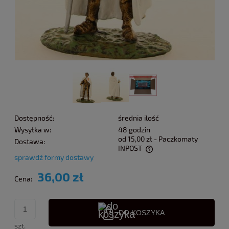
Dostępność:
średnia ilość
Wysyłka w:
48 godzin
od 15,00 zł
- Paczkomaty
Dostawa:
INPOST
sprawdź formy dostawy
Cena nie zawiera ewentualnych kosztów płatności
36,00 zł
Cena:
DO KOSZYKA
szt.