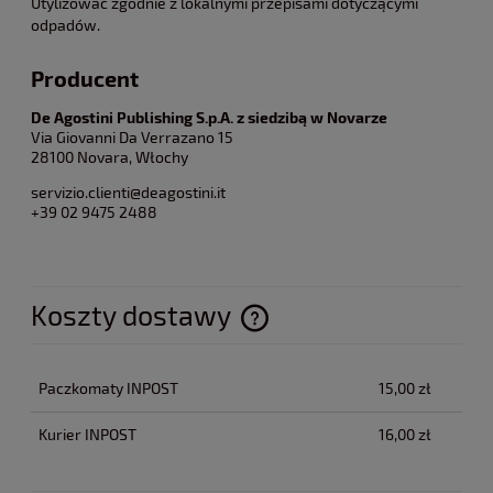
Utylizować zgodnie z lokalnymi przepisami dotyczącymi
odpadów.
Producent
De Agostini Publishing S.p.A. z siedzibą w Novarze
Via Giovanni Da Verrazano 15
28100 Novara, Włochy
servizio.clienti@deagostini.it
+39 02 9475 2488
Koszty dostawy
Cena nie zawiera ewentualnych kosztów płatności
Paczkomaty INPOST
15,00 zł
Kurier INPOST
16,00 zł