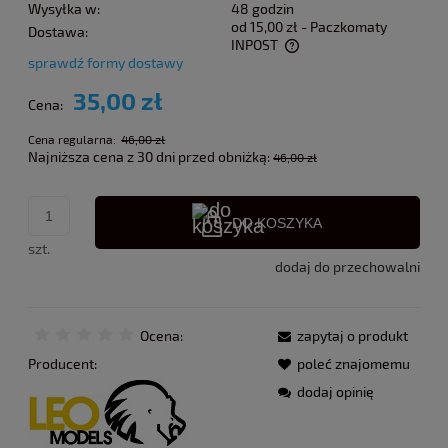
Wysyłka w:
48 godzin
od 15,00 zł
- Paczkomaty
Dostawa:
INPOST
sprawdź formy dostawy
Cena nie zawiera ewentualnych kosztów płatności
35,00 zł
Cena:
Cena regularna:
46,00 zł
Najniższa cena z 30 dni przed obniżką:
46,00 zł
DO KOSZYKA
szt.
dodaj do przechowalni
Ocena:
zapytaj o produkt
Producent:
poleć znajomemu
dodaj opinię