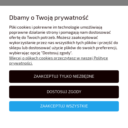
INFORMACJE
Dbamy o Twoją prywatność
Pliki cookies i pokrewne im technologie umożliwiają
POMOC
poprawne działanie strony i pomagają nam dostosować
ofertę do Twoich potrzeb. Możesz zaakceptować
wykorzystanie przez nas wszystkich tych plików i przejść do
sklepu lub dostosować użycie plików do swoich preferencji,
POLECANE STRONY
wybierając opcję "Dostosuj zgody".
Więcej o plikach cookies przeczytasz w naszej Polityce
prywatności.
BLOG
ZAAKCEPTUJ TYLKO NIEZBĘDNE
DOSTOSUJ ZGODY
ZAAKCEPTUJ WSZYSTKIE
pokaż pełną wersję strony