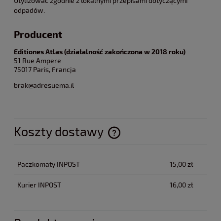
Utylizować zgodnie z lokalnymi przepisami dotyczącymi
odpadów.
Producent
Editiones Atlas (działalność zakończona w 2018 roku)
51 Rue Ampere
75017 Paris, Francja
brak@adresuema.il
Koszty dostawy
Cena nie zawiera ewentualnych kosztów płatności
Paczkomaty INPOST
15,00 zł
Kurier INPOST
16,00 zł