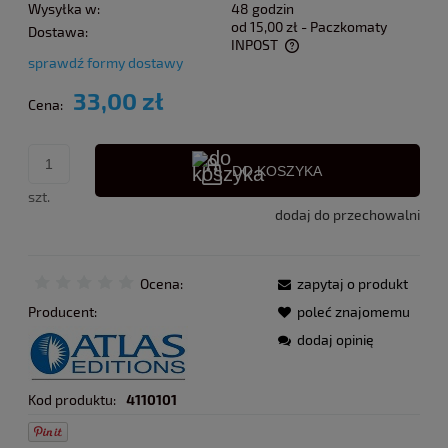
Wysyłka w:
48 godzin
od 15,00 zł
- Paczkomaty
Dostawa:
INPOST
sprawdź formy dostawy
Cena nie zawiera ewentualnych kosztów płatności
33,00 zł
Cena:
DO KOSZYKA
szt.
dodaj do przechowalni
Ocena:
zapytaj o produkt
Producent:
poleć znajomemu
dodaj opinię
Kod produktu:
4110101