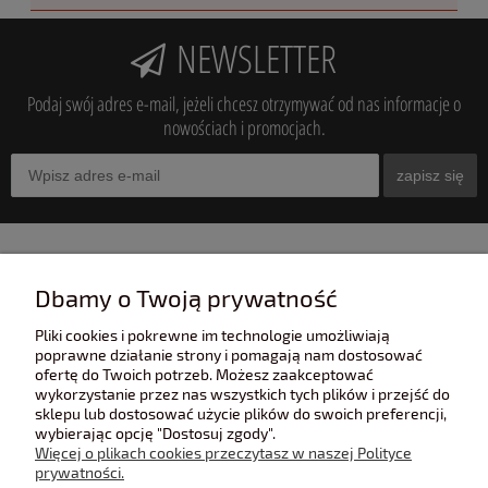
NEWSLETTER
Podaj swój adres e-mail, jeżeli chcesz otrzymywać od nas informacje o
nowościach i promocjach.
zapisz się
INFORMACJE
Dbamy o Twoją prywatność
Pliki cookies i pokrewne im technologie umożliwiają
POMOC
poprawne działanie strony i pomagają nam dostosować
ofertę do Twoich potrzeb. Możesz zaakceptować
wykorzystanie przez nas wszystkich tych plików i przejść do
sklepu lub dostosować użycie plików do swoich preferencji,
POLECANE STRONY
wybierając opcję "Dostosuj zgody".
Więcej o plikach cookies przeczytasz w naszej Polityce
prywatności.