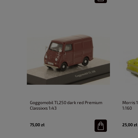
Goggomobil TL250 dark red Premium
Morris 
Classixxs 1:43
1:160
75,00 zł
25,00 zł