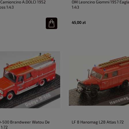
5 Camioncino A.DOLCI 1952
OM Leoncino Giommi 1957 Eag
ss 1:43
1:43
45,00 zł
D-500 Brandweer Watou De
LF 8 Hanomag L28 Atlas 1:72
 1:72