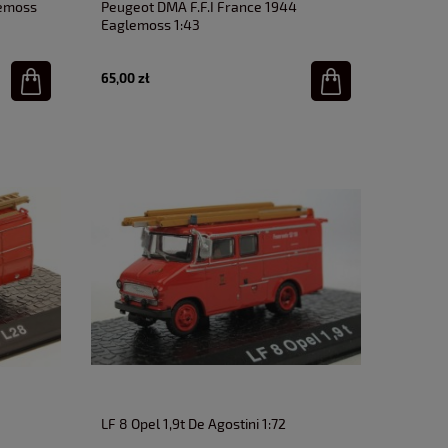
lemoss
Peugeot DMA F.F.I France 1944
Eaglemoss 1:43
65,00 zł
LF 8 Opel 1,9t De Agostini 1:72