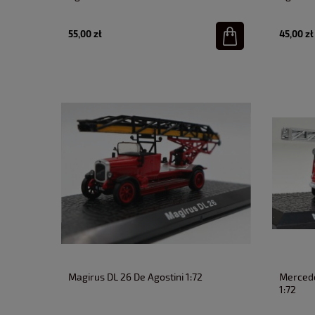
55,00 zł
45,00 zł
Magirus DL 26 De Agostini 1:72
Mercede
1:72