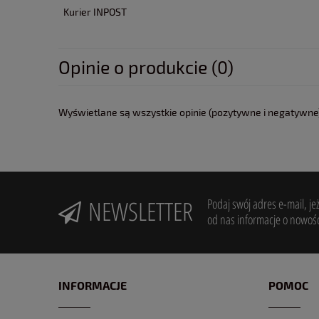
Kurier INPOST
Opinie o produkcie (0)
Wyświetlane są wszystkie opinie (pozytywne i negatywne).
NEWSLETTER
Podaj swój adres e-mail, je
od nas informacje o nowośc
INFORMACJE
POMOC