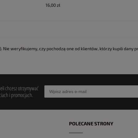
16,00 zł
 Nie weryfikujemy, czy pochodzą one od klientów, którzy kupili dany p
żeli chcesz otrzymywać
iach i promocjach.
POLECANE STRONY