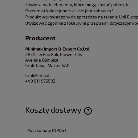
Zawiera małe elementy, które mogą zostać połknięte.
Przedmiot kolekcjonerski - nie jest zabawką !
Produkt wprowadzony do sprzedaży na terenie Unii Europe
Utylizować zgodnie z lokalnymi przepisami dotyczącymi 
Producent
Minimax Import & Export Co.Ltd.
28/D Lei Pou Kok, Flower City
Avenida Olimpica
brak Taipa, Makau SAR
brak@ema.il
+49 911 976502
Koszty dostawy
Cena nie zawiera ewentua
Paczkomaty INPOST
płatności