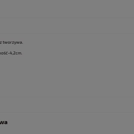
z tworzywa.
kość-4,2cm.
twa