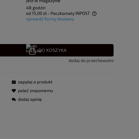
jest w magazynie
48 godzin
od 15,00 zł
- Paczkomaty INPOST
sprawdź formy dostawy
Cena nie zawiera ewentualnych kosztów
płatności
DO KOSZYKA
dodaj do przechowalni
zapytaj o produkt
poleć znajomemu
dodaj opinię