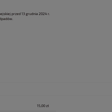
jskiej przed 13 grudnia 2024 r.
odpadów.
lnych kosztów
15,00 zł