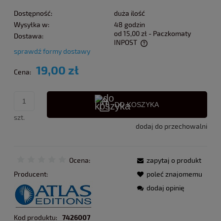
Dostępność:
duża ilość
Wysyłka w:
48 godzin
od 15,00 zł
- Paczkomaty
Dostawa:
INPOST
sprawdź formy dostawy
Cena nie zawiera ewentualnych kosztów płatności
19,00 zł
Cena:
DO KOSZYKA
szt.
dodaj do przechowalni
Ocena:
zapytaj o produkt
Producent:
poleć znajomemu
dodaj opinię
Kod produktu:
7426007