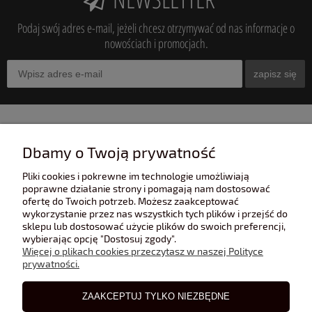
Podaj swój adres e-mail, jeżeli chcesz otrzymywać od nas informacje o
nowościach i promocjach.
zapisz się
INFORMACJE
Dbamy o Twoją prywatność
Pliki cookies i pokrewne im technologie umożliwiają
POMOC
poprawne działanie strony i pomagają nam dostosować
ofertę do Twoich potrzeb. Możesz zaakceptować
wykorzystanie przez nas wszystkich tych plików i przejść do
sklepu lub dostosować użycie plików do swoich preferencji,
POLECANE STRONY
wybierając opcję "Dostosuj zgody".
Więcej o plikach cookies przeczytasz w naszej Polityce
prywatności.
BLOG
ZAAKCEPTUJ TYLKO NIEZBĘDNE