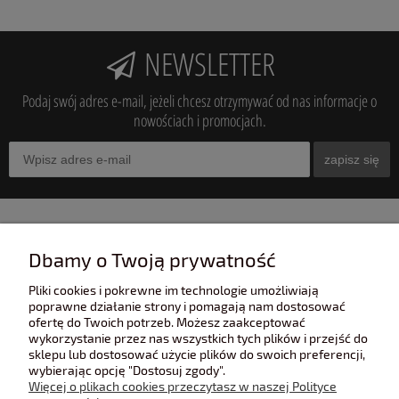
NEWSLETTER
Podaj swój adres e-mail, jeżeli chcesz otrzymywać od nas informacje o
nowościach i promocjach.
zapisz się
INFORMACJE
Dbamy o Twoją prywatność
Pliki cookies i pokrewne im technologie umożliwiają
POMOC
poprawne działanie strony i pomagają nam dostosować
ofertę do Twoich potrzeb. Możesz zaakceptować
wykorzystanie przez nas wszystkich tych plików i przejść do
sklepu lub dostosować użycie plików do swoich preferencji,
POLECANE STRONY
wybierając opcję "Dostosuj zgody".
Więcej o plikach cookies przeczytasz w naszej Polityce