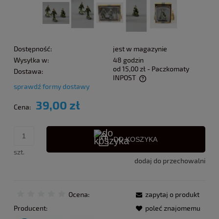
Dostępność:
jest w magazynie
Wysyłka w:
48 godzin
od 15,00 zł
- Paczkomaty
Dostawa:
INPOST
sprawdź formy dostawy
Cena nie zawiera ewentualnych kosztów płatności
39,00 zł
Cena:
DO KOSZYKA
szt.
dodaj do przechowalni
Ocena:
zapytaj o produkt
Producent:
poleć znajomemu