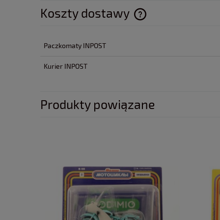
Koszty dostawy
Cena nie zawiera ewentua
Paczkomaty INPOST
płatności
Kurier INPOST
Produkty powiązane