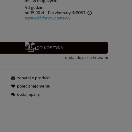
jest w magazynie
48 godzin
od 15,00 zł
- Paczkomaty INPOST
sprawdź formy dostawy
Cena nie zawiera ewentualnych kosztów
płatności
DO KOSZYKA
dodaj do przechowalni
zapytaj o produkt
poleć znajomemu
dodaj opinię