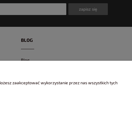
zapisz się
BLOG
Blog
CIEKAWE MODELE
CIEKAWE MIEJSCA I EVENTY
 Możesz zaakceptować wykorzystanie przez nas wszystkich tych
ENCYKLOPEDIA KOLEKCJONERA