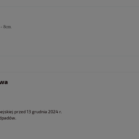
 - 8cm.
twa
jskiej przed 13 grudnia 2024 r.
odpadów.