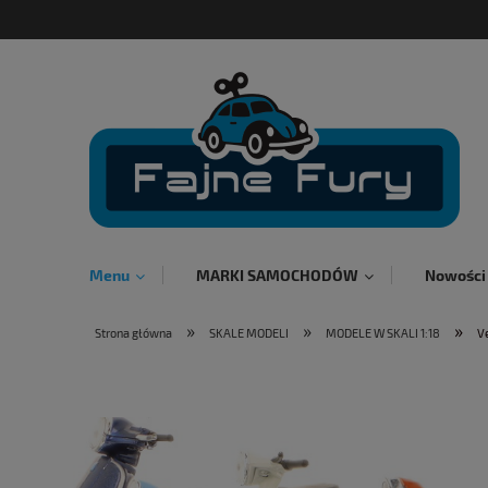
Menu
MARKI SAMOCHODÓW
Nowości
»
»
»
Strona główna
SKALE MODELI
MODELE W SKALI 1:18
V