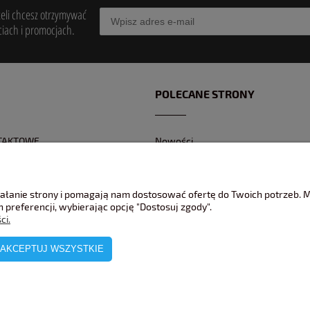
żeli chcesz otrzymywać
iach i promocjach.
POLECANE STRONY
TAKTOWE
Nowości
Z KONTAKTOWY
Promocje
 BANKOWEGO
Jak pakujemy wasze modele ?
ziałanie strony i pomagają nam dostosować ofertę do Twoich potrzeb.
REKLAMACJE
 preferencji, wybierając opcję "Dostosuj zgody".
ci.
AKCEPTUJ WSZYSTKIE