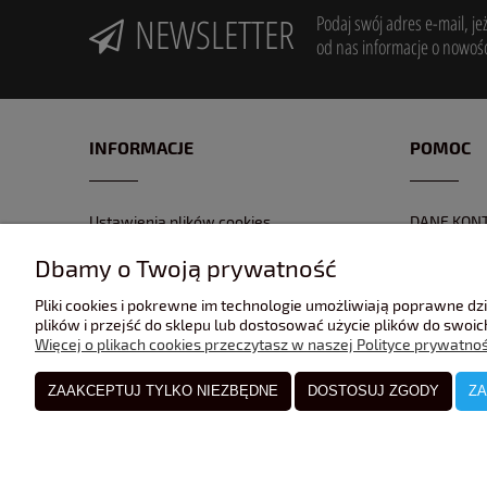
NEWSLETTER
Podaj swój adres e-mail, je
od nas informacje o nowośc
INFORMACJE
POMOC
Ustawienia plików cookies
DANE KON
POLITYKA PRYWATNOŚĆI
FORMULAR
Dbamy o Twoją prywatność
REGULAMIN
NR KONTA
Pliki cookies i pokrewne im technologie umożliwiają poprawne d
GPSR
ZWROTY I 
plików i przejść do sklepu lub dostosować użycie plików do swoich
Więcej o plikach cookies przeczytasz w naszej Polityce prywatnoś
ZAAKCEPTUJ TYLKO NIEZBĘDNE
DOSTOSUJ ZGODY
ZA