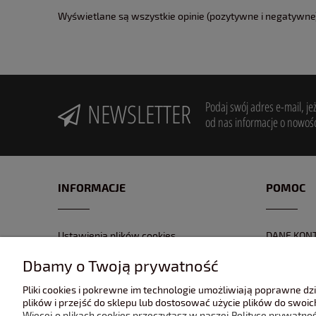
Wyświetlane są wszystkie opinie (pozytywne i negatywne).
NEWSLETTER
Podaj swój adres e-mail, je
od nas informacje o nowośc
INFORMACJE
POMOC
Ustawienia plików cookies
DANE KON
POLITYKA PRYWATNOŚĆI
FORMULAR
Dbamy o Twoją prywatność
REGULAMIN
NR KONTA
Pliki cookies i pokrewne im technologie umożliwiają poprawne d
GPSR
ZWROTY I 
plików i przejść do sklepu lub dostosować użycie plików do swoich
Więcej o plikach cookies przeczytasz w naszej Polityce prywatnoś