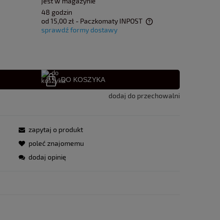
jest w magazynie
48 godzin
od 15,00 zł
- Paczkomaty INPOST
sprawdź formy dostawy
Cena nie zawiera ewentualnych kosztów
płatności
DO KOSZYKA
dodaj do przechowalni
zapytaj o produkt
poleć znajomemu
dodaj opinię