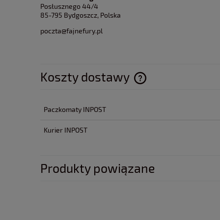
Posłusznego 44/4
85-795 Bydgoszcz, Polska
poczta@fajnefury.pl
Koszty dostawy
Cena nie zawiera ewentua
Paczkomaty INPOST
płatności
Kurier INPOST
Produkty powiązane