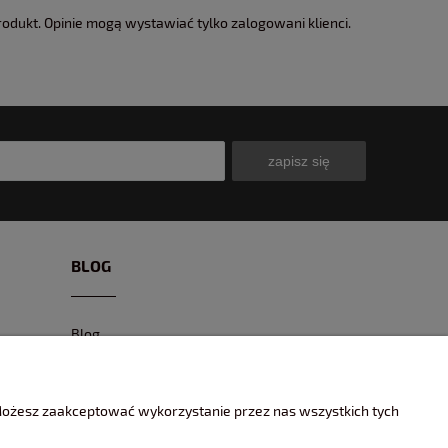
rodukt. Opinie mogą wystawiać tylko zalogowani klienci.
zapisz się
BLOG
Blog
CIEKAWE MODELE
CIEKAWE MIEJSCA I EVENTY
 Możesz zaakceptować wykorzystanie przez nas wszystkich tych
ENCYKLOPEDIA KOLEKCJONERA