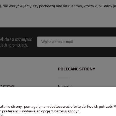
 Nie weryfikujemy, czy pochodzą one od klientów, którzy kupili dany p
żeli chcesz otrzymywać
iach i promocjach.
POLECANE STRONY
TAKTOWE
Nowości
Z KONTAKTOWY
Promocje
 BANKOWEGO
Jak pakujemy wasze modele ?
ziałanie strony i pomagają nam dostosować ofertę do Twoich potrzeb.
REKLAMACJE
 preferencji, wybierając opcję "Dostosuj zgody".
ci.