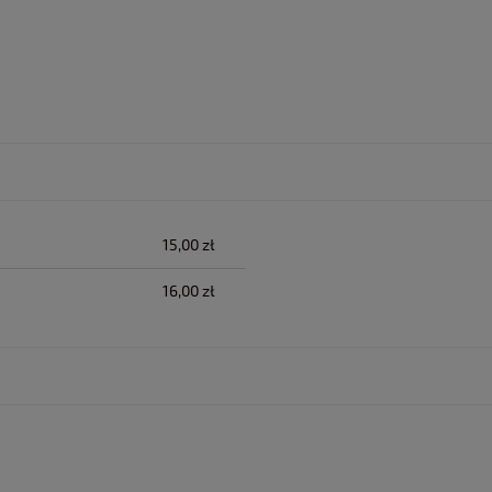
lnych kosztów
15,00 zł
16,00 zł