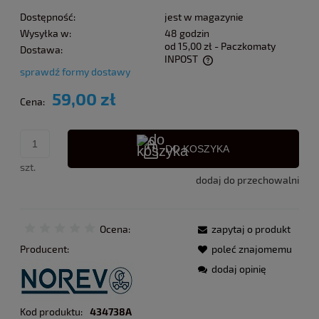
Dostępność:
jest w magazynie
Wysyłka w:
48 godzin
od 15,00 zł
- Paczkomaty
Dostawa:
INPOST
sprawdź formy dostawy
Cena nie zawiera ewentualnych kosztów płatności
59,00 zł
Cena:
DO KOSZYKA
szt.
dodaj do przechowalni
Ocena:
zapytaj o produkt
Producent:
poleć znajomemu
dodaj opinię
Kod produktu:
434738A