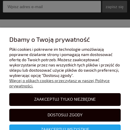
zapisz się
INFORMACJE
Dbamy o Twoją prywatność
Pliki cookies i pokrewne im technologie umożliwiają
POMOC
poprawne działanie strony i pomagają nam dostosować
ofertę do Twoich potrzeb. Możesz zaakceptować
wykorzystanie przez nas wszystkich tych plików i przejść do
sklepu lub dostosować użycie plików do swoich preferencji,
POLECANE STRONY
wybierając opcję "Dostosuj zgody".
Więcej o plikach cookies przeczytasz w naszej Polityce
prywatności.
BLOG
ZAAKCEPTUJ TYLKO NIEZBĘDNE
DOSTOSUJ ZGODY
ZAAKCEPTUJ WSZYSTKIE