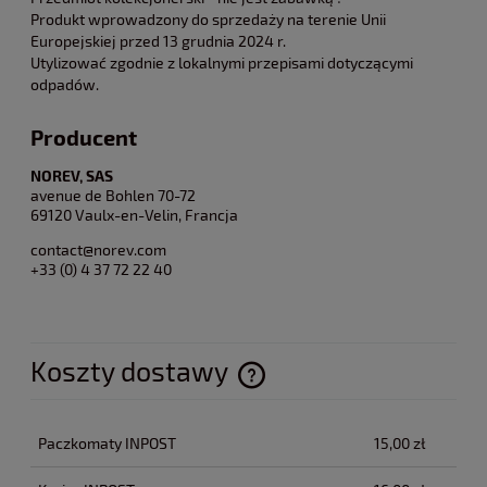
Produkt wprowadzony do sprzedaży na terenie Unii
Europejskiej przed 13 grudnia 2024 r.
Utylizować zgodnie z lokalnymi przepisami dotyczącymi
odpadów.
Producent
NOREV, SAS
avenue de Bohlen 70-72
69120 Vaulx-en-Velin, Francja
contact@norev.com
+33 (0) 4 37 72 22 40
Koszty dostawy
Cena nie zawiera ewentualnych kosztów płatności
Paczkomaty INPOST
15,00 zł