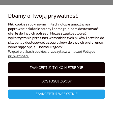
INFORMACJE
Dbamy o Twoją prywatność
Pliki cookies i pokrewne im technologie umożliwiają
POMOC
poprawne działanie strony i pomagają nam dostosować
ofertę do Twoich potrzeb. Możesz zaakceptować
wykorzystanie przez nas wszystkich tych plików i przejść do
sklepu lub dostosować użycie plików do swoich preferencji,
POLECANE STRONY
wybierając opcję "Dostosuj zgody".
Więcej o plikach cookies przeczytasz w naszej Polityce
prywatności.
BLOG
ZAAKCEPTUJ TYLKO NIEZBĘDNE
DOSTOSUJ ZGODY
ZAAKCEPTUJ WSZYSTKIE
pokaż pełną wersję strony