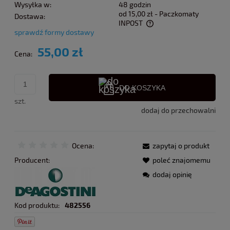
Wysyłka w:
48 godzin
od 15,00 zł
- Paczkomaty
Dostawa:
INPOST
sprawdź formy dostawy
Cena nie zawiera ewentualnych kosztów płatności
55,00 zł
Cena:
DO KOSZYKA
szt.
dodaj do przechowalni
Ocena:
zapytaj o produkt
Producent:
poleć znajomemu
dodaj opinię
Kod produktu:
482556