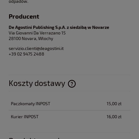
odpadów.
Producent
De Agostini Publishing S.p.A. z siedzibą w Novarze
Via Giovanni Da Verrazano 15
28100 Novara, Włochy
servizio.clienti@deagostini.it
+39 02 9475 2488
Koszty dostawy
Cena nie zawiera ewentualnych kosztów płatności
Paczkomaty INPOST
15,00 zł
Kurier INPOST
16,00 zł