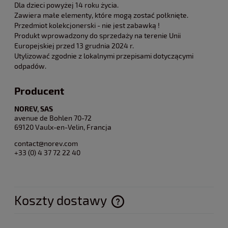
Dla dzieci powyżej 14 roku życia.
Zawiera małe elementy, które mogą zostać połknięte.
Przedmiot kolekcjonerski - nie jest zabawką !
Produkt wprowadzony do sprzedaży na terenie Unii
Europejskiej przed 13 grudnia 2024 r.
Utylizować zgodnie z lokalnymi przepisami dotyczącymi
odpadów.
Producent
NOREV, SAS
avenue de Bohlen 70-72
69120 Vaulx-en-Velin, Francja
contact@norev.com
+33 (0) 4 37 72 22 40
Koszty dostawy
Cena nie zawiera ewentualnych kosztów płatności