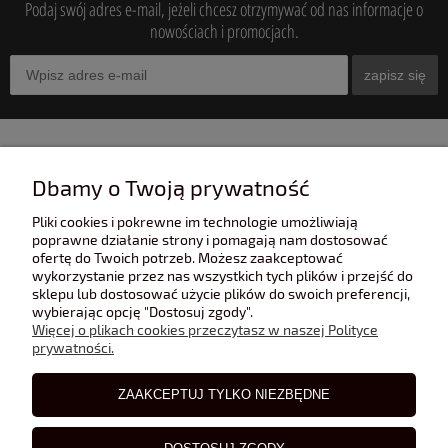
Podaj swój adres e-mail, jeżeli chcesz otrzymywać od nas informacje o
nowościach i promocjach.
zapisz się
INFORMACJE
Dbamy o Twoją prywatność
Pliki cookies i pokrewne im technologie umożliwiają
POMOC
poprawne działanie strony i pomagają nam dostosować
ofertę do Twoich potrzeb. Możesz zaakceptować
wykorzystanie przez nas wszystkich tych plików i przejść do
sklepu lub dostosować użycie plików do swoich preferencji,
POLECANE STRONY
wybierając opcję "Dostosuj zgody".
Więcej o plikach cookies przeczytasz w naszej Polityce
prywatności.
BLOG
ZAAKCEPTUJ TYLKO NIEZBĘDNE