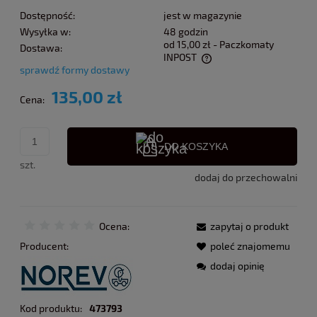
Dostępność:
jest w magazynie
Wysyłka w:
48 godzin
od 15,00 zł
- Paczkomaty
Dostawa:
INPOST
sprawdź formy dostawy
Cena nie zawiera ewentualnych kosztów płatności
135,00 zł
Cena:
DO KOSZYKA
szt.
dodaj do przechowalni
Ocena:
zapytaj o produkt
Producent:
poleć znajomemu
dodaj opinię
Kod produktu:
473793