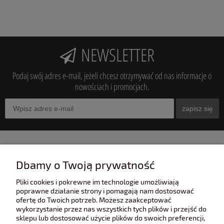
NEWSLETTER
Podaj swój adres e-mail, jeżeli chcesz otrzymywać od nas informacje o
nowościach i promocjach.
zapisz się
INFORMACJE
Dbamy o Twoją prywatność
Pliki cookies i pokrewne im technologie umożliwiają
POMOC
poprawne działanie strony i pomagają nam dostosować
ofertę do Twoich potrzeb. Możesz zaakceptować
wykorzystanie przez nas wszystkich tych plików i przejść do
sklepu lub dostosować użycie plików do swoich preferencji,
POLECANE STRONY