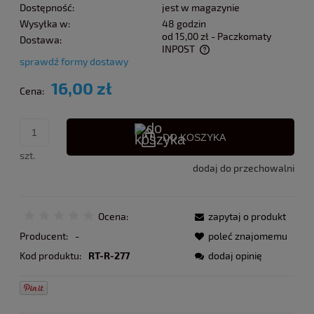
Dostępność:
jest w magazynie
Wysyłka w:
48 godzin
od 15,00 zł
- Paczkomaty
Dostawa:
INPOST
sprawdź formy dostawy
Cena nie zawiera ewentualnych kosztów płatności
16,00 zł
Cena:
DO KOSZYKA
szt.
dodaj do przechowalni
Ocena:
zapytaj o produkt
Producent:
-
poleć znajomemu
Kod produktu:
RT-R-277
dodaj opinię