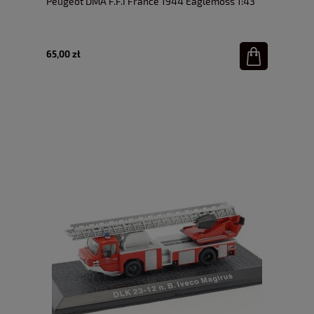
Peugeot DMA F.F.I France 1944 Eaglemoss 1:43
65,00 zł