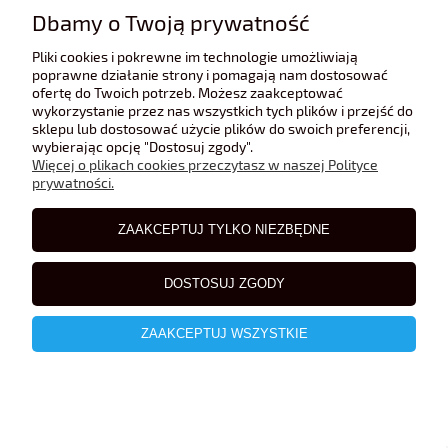
65,00 zł
Dbamy o Twoją prywatność
Pliki cookies i pokrewne im technologie umożliwiają
poprawne działanie strony i pomagają nam dostosować
ofertę do Twoich potrzeb. Możesz zaakceptować
wykorzystanie przez nas wszystkich tych plików i przejść do
sklepu lub dostosować użycie plików do swoich preferencji,
wybierając opcję "Dostosuj zgody".
Więcej o plikach cookies przeczytasz w naszej Polityce
prywatności.
ZAAKCEPTUJ TYLKO NIEZBĘDNE
DOSTOSUJ ZGODY
ZAAKCEPTUJ WSZYSTKIE
Renault 4L PINDER Altaya 1:43