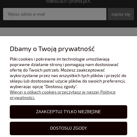
nowościach i promocjach.
zapisz się
INFORMACJE
Dbamy o Twoją prywatność
Pliki cookies i pokrewne im technologie umożliwiają
POMOC
poprawne działanie strony i pomagają nam dostosować
ofertę do Twoich potrzeb. Możesz zaakceptować
wykorzystanie przez nas wszystkich tych plików i przejść do
sklepu lub dostosować użycie plików do swoich preferencji,
POLECANE STRONY
wybierając opcję "Dostosuj zgody".
Więcej o plikach cookies przeczytasz w naszej Polityce
prywatności.
BLOG
ZAAKCEPTUJ TYLKO NIEZBĘDNE
DOSTOSUJ ZGODY