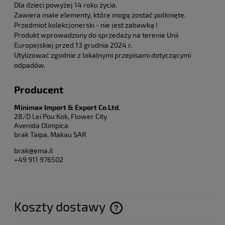
Dla dzieci powyżej 14 roku życia.
Zawiera małe elementy, które mogą zostać połknięte.
Przedmiot kolekcjonerski - nie jest zabawką !
Produkt wprowadzony do sprzedaży na terenie Unii
Europejskiej przed 13 grudnia 2024 r.
Utylizować zgodnie z lokalnymi przepisami dotyczącymi
odpadów.
Producent
Minimax Import & Export Co.Ltd.
28/D Lei Pou Kok, Flower City
Avenida Olimpica
brak Taipa, Makau SAR
brak@ema.il
+49 911 976502
Koszty dostawy
Cena nie zawiera ewentualnych kosztów płatności