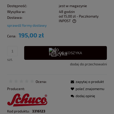
Dostępność:
jest w magazynie
Wysyłka w:
48 godzin
od 15,00 zł
- Paczkomaty
Dostawa:
INPOST
sprawdź formy dostawy
Cena nie zawiera ewentualnych kosztów płatności
195,00 zł
Cena:
DO KOSZYKA
szt.
dodaj do przechowalni
Ocena:
zapytaj o produkt
Producent:
poleć znajomemu
dodaj opinię
Kod produktu:
3316123