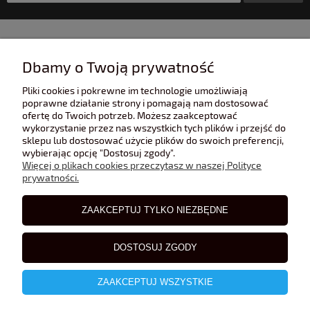
INFORMACJE
Dbamy o Twoją prywatność
Pliki cookies i pokrewne im technologie umożliwiają
POMOC
poprawne działanie strony i pomagają nam dostosować
ofertę do Twoich potrzeb. Możesz zaakceptować
wykorzystanie przez nas wszystkich tych plików i przejść do
sklepu lub dostosować użycie plików do swoich preferencji,
POLECANE STRONY
wybierając opcję "Dostosuj zgody".
Więcej o plikach cookies przeczytasz w naszej Polityce
prywatności.
BLOG
ZAAKCEPTUJ TYLKO NIEZBĘDNE
DOSTOSUJ ZGODY
ZAAKCEPTUJ WSZYSTKIE