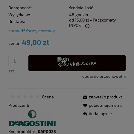
Dostępność:
średnia ilość
Wysyłka w:
48 godzin
od 15,00 zł
- Paczkomaty
Dostawa:
INPOST
sprawdź formy dostawy
Cena nie zawiera ewentualnych kosztów płatności
49,00 zł
Cena:
DO KOSZYKA
szt.
dodaj do przechowalni
Ocena:
zapytaj o produkt
Producent:
poleć znajomemu
dodaj opinię
Kod produktu:
KAP0025