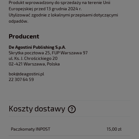
Produkt wprowadzony do sprzedaży na terenie Unii
Europejskiej przed 13 grudnia 2024 r.
Utylizować zgodnie z lokalnymi przepisami dotyczącymi
odpadów.
Producent
De Agostini Publishing S.p.A.
Skrytka pocztowa 25, FUP Warszawa 97
ul. Ks. J. Chrościckiego 20
02-421 Warszawa, Polska
bok@deagostini.pl
22 307 64 59
Koszty dostawy
Cena nie zawiera ewentualnych kosztów płatności
Paczkomaty INPOST
15,00 zł