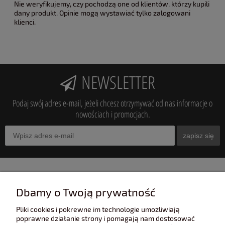
Nie weryfikujemy, czy pochodzą one od klientów, którzy kupili
dany produkt. Opinie mogą wystawiać tylko zalogowani
klienci.
NEWSLETTER
Podaj swój adres e-mail, jeżeli chcesz otrzymywać od nas informacje o
nowościach i promocjach.
zapisz się
INFORMACJE
Dbamy o Twoją prywatność
Pliki cookies i pokrewne im technologie umożliwiają
POMOC
poprawne działanie strony i pomagają nam dostosować