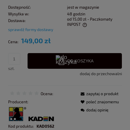
Dostępność:
jest w magazynie
Wysyłka w:
48 godzin
od 15,00 zł
- Paczkomaty
Dostawa:
INPOST
sprawdź formy dostawy
Cena nie zawiera ewentualnych kosztów płatności
149,00 zł
Cena:
DO KOSZYKA
szt.
dodaj do przechowalni
Ocena:
zapytaj o produkt
Producent:
poleć znajomemu
dodaj opinię
Kod produktu:
KAD0562