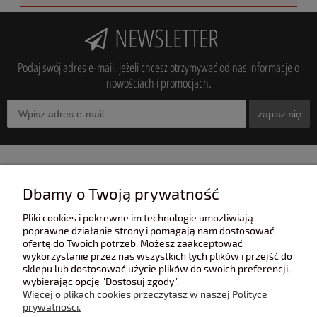
NEWSLETTER
Podaj swój adres e-mail, jeżeli chcesz otrzymywać od nas informacje o
nowościach i promocjach.
zapisz się
INFORMACJE
Dbamy o Twoją prywatność
Pliki cookies i pokrewne im technologie umożliwiają
POMOC
poprawne działanie strony i pomagają nam dostosować
ofertę do Twoich potrzeb. Możesz zaakceptować
wykorzystanie przez nas wszystkich tych plików i przejść do
sklepu lub dostosować użycie plików do swoich preferencji,
POLECANE STRONY
wybierając opcję "Dostosuj zgody".
Więcej o plikach cookies przeczytasz w naszej Polityce
prywatności.