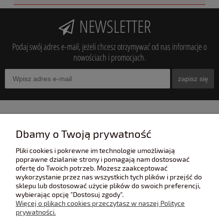
NEWSLETTER
Podaj swój adres e-mail, jeżeli chcesz otrzymywać od nas informacje o
nowościach i promocjach.
zapisz się
INFORMACJE
Dbamy o Twoją prywatność
Pliki cookies i pokrewne im technologie umożliwiają
POMOC
poprawne działanie strony i pomagają nam dostosować
ofertę do Twoich potrzeb. Możesz zaakceptować
wykorzystanie przez nas wszystkich tych plików i przejść do
sklepu lub dostosować użycie plików do swoich preferencji,
POLECANE STRONY
wybierając opcję "Dostosuj zgody".
Więcej o plikach cookies przeczytasz w naszej Polityce
prywatności.