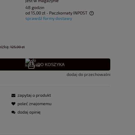
jest w magazynie
48 godzin
od 15,00 zł
- Paczkomaty INPOST
sprawdź formy dostawy
Cena nie zawiera ewentualnych kosztów
płatności
niżką:
125,00 zł
DO KOSZYKA
dodaj do przechowalni
zapytaj o produkt
poleć znajomemu
dodaj opinię