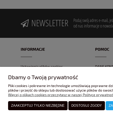
NEWSLETTER
Podaj swój adres e-mail, je
od nas informacje o nowośc
INFORMACJE
POMOC
Ustawienia plików cookies
DANE KON
POLITYKA PRYWATNOŚĆI
FORMULAR
Dbamy o Twoją prywatność
REGULAMIN
NR KONTA
Pliki cookies i pokrewne im technologie umożliwiają poprawne d
GPSR
ZWROTY I 
plików i przejść do sklepu lub dostosować użycie plików do swoich
Więcej o plikach cookies przeczytasz w naszej Polityce prywatnoś
ZAAKCEPTUJ TYLKO NIEZBĘDNE
DOSTOSUJ ZGODY
ZA