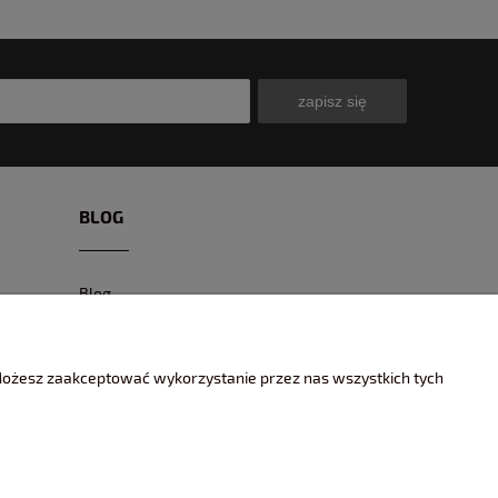
zapisz się
BLOG
Blog
CIEKAWE MODELE
CIEKAWE MIEJSCA I EVENTY
 Możesz zaakceptować wykorzystanie przez nas wszystkich tych
ENCYKLOPEDIA KOLEKCJONERA