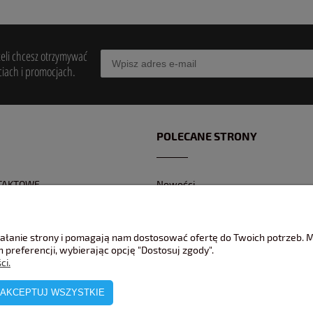
żeli chcesz otrzymywać
iach i promocjach.
POLECANE STRONY
TAKTOWE
Nowości
Z KONTAKTOWY
Promocje
 BANKOWEGO
Jak pakujemy wasze modele ?
ziałanie strony i pomagają nam dostosować ofertę do Twoich potrzeb.
REKLAMACJE
 preferencji, wybierając opcję "Dostosuj zgody".
ci.
AKCEPTUJ WSZYSTKIE