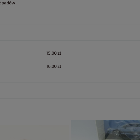
odpadów.
lnych kosztów
15,00 zł
16,00 zł