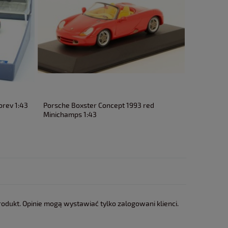
orev 1:43
Porsche Boxster Concept 1993 red
Cadillac C
Minichamps 1:43
1:43
rodukt. Opinie mogą wystawiać tylko zalogowani klienci.