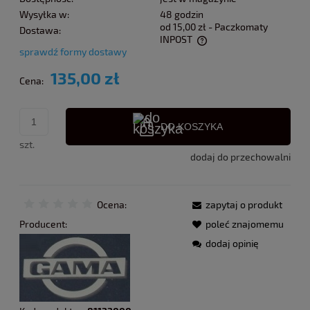
Wysyłka w:
48 godzin
od 15,00 zł
- Paczkomaty
Dostawa:
INPOST
sprawdź formy dostawy
Cena nie zawiera ewentualnych kosztów płatności
135,00 zł
Cena:
DO KOSZYKA
szt.
dodaj do przechowalni
Ocena:
zapytaj o produkt
Producent:
poleć znajomemu
dodaj opinię