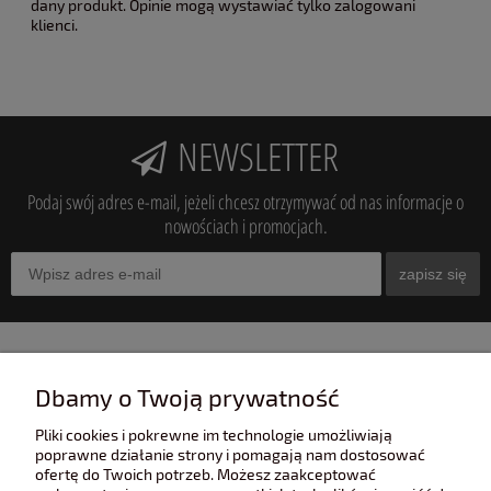
dany produkt. Opinie mogą wystawiać tylko zalogowani
klienci.
NEWSLETTER
Podaj swój adres e-mail, jeżeli chcesz otrzymywać od nas informacje o
nowościach i promocjach.
zapisz się
INFORMACJE
Dbamy o Twoją prywatność
Pliki cookies i pokrewne im technologie umożliwiają
POMOC
poprawne działanie strony i pomagają nam dostosować
ofertę do Twoich potrzeb. Możesz zaakceptować