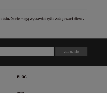
rodukt. Opinie mogą wystawiać tylko zalogowani klienci.
zapisz się
BLOG
Blog
CIEKAWE MODELE
CIEKAWE MIEJSCA I EVENTY