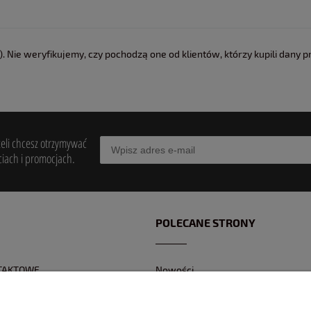
 Nie weryfikujemy, czy pochodzą one od klientów, którzy kupili dany p
żeli chcesz otrzymywać
iach i promocjach.
POLECANE STRONY
TAKTOWE
Nowości
Z KONTAKTOWY
Promocje
 BANKOWEGO
Jak pakujemy wasze modele ?