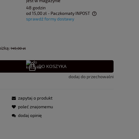
jest w magazynie
48 godzin
od 15,00 zł
- Paczkomaty INPOST
sprawdź formy dostawy
Cena nie zawiera ewentualnych kosztów
płatności
niżką:
149,00 zł
DO KOSZYKA
dodaj do przechowalni
zapytaj o produkt
poleć znajomemu
dodaj opinię