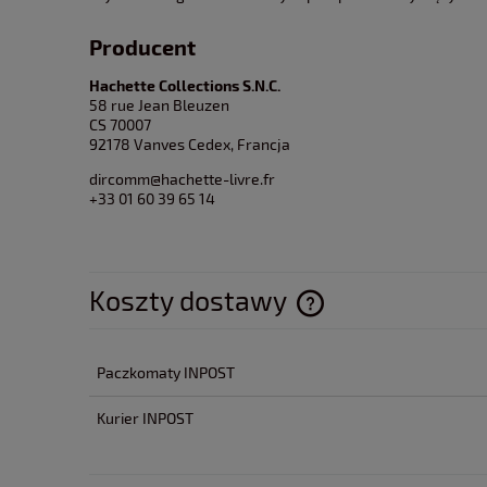
Producent
Hachette Collections S.N.C.
58 rue Jean Bleuzen
CS 70007
92178 Vanves Cedex, Francja
dircomm@hachette-livre.fr
+33 01 60 39 65 14
Koszty dostawy
Cena nie zawiera ewentua
Paczkomaty INPOST
płatności
Kurier INPOST