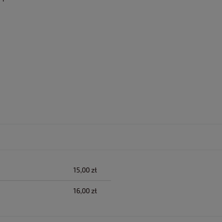
lnych kosztów
15,00 zł
16,00 zł