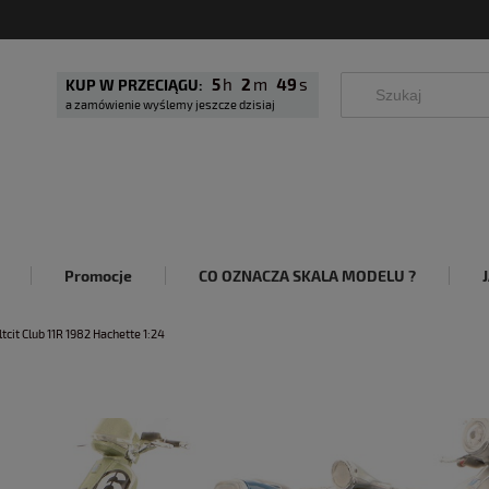
5
2
48
KUP W PRZECIĄGU:
a zamówienie wyślemy jeszcze dzisiaj
Promocje
CO OZNACZA SKALA MODELU ?
ltcit Club 11R 1982 Hachette 1:24