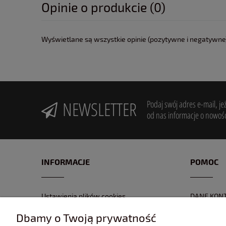
Opinie o produkcie (0)
Wyświetlane są wszystkie opinie (pozytywne i negatywne).
NEWSLETTER
Podaj swój adres e-mail, je
od nas informacje o nowośc
INFORMACJE
POMOC
Ustawienia plików cookies
DANE KON
POLITYKA PRYWATNOŚĆI
FORMULAR
Dbamy o Twoją prywatność
REGULAMIN
NR KONTA