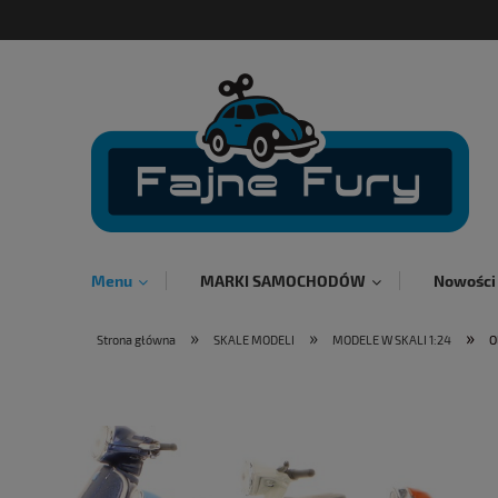
Menu
MARKI SAMOCHODÓW
Nowości
»
»
»
Strona główna
SKALE MODELI
MODELE W SKALI 1:24
O