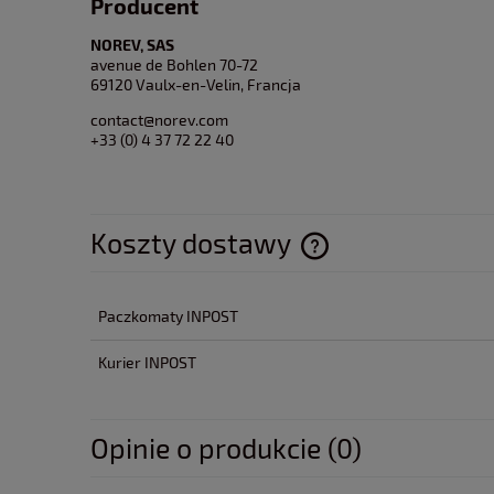
Producent
NOREV, SAS
avenue de Bohlen 70-72
69120 Vaulx-en-Velin, Francja
contact@norev.com
+33 (0) 4 37 72 22 40
Koszty dostawy
Cena nie zawiera ewentua
Paczkomaty INPOST
płatności
Kurier INPOST
Opinie o produkcie (0)