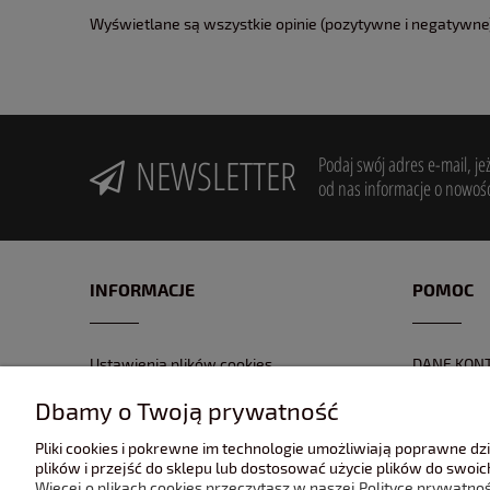
Wyświetlane są wszystkie opinie (pozytywne i negatywne).
NEWSLETTER
Podaj swój adres e-mail, je
od nas informacje o nowośc
INFORMACJE
POMOC
Ustawienia plików cookies
DANE KON
POLITYKA PRYWATNOŚĆI
FORMULAR
Dbamy o Twoją prywatność
REGULAMIN
NR KONTA
Pliki cookies i pokrewne im technologie umożliwiają poprawne d
GPSR
ZWROTY I 
plików i przejść do sklepu lub dostosować użycie plików do swoich
Więcej o plikach cookies przeczytasz w naszej Polityce prywatnoś