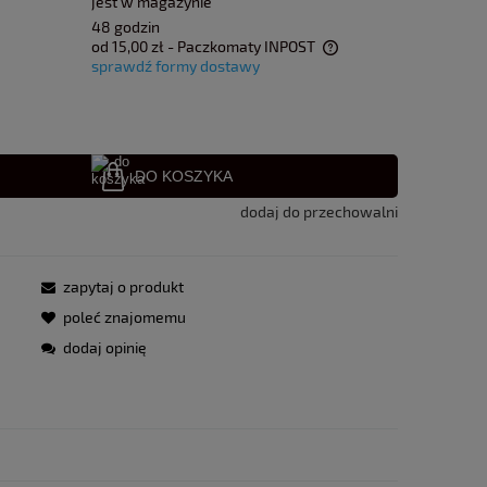
jest w magazynie
48 godzin
od 15,00 zł
- Paczkomaty INPOST
sprawdź formy dostawy
Cena nie zawiera ewentualnych kosztów
płatności
DO KOSZYKA
dodaj do przechowalni
zapytaj o produkt
poleć znajomemu
dodaj opinię