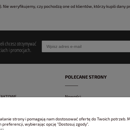
 Nie weryfikujemy, czy pochodzą one od klientów, którzy kupili dany p
żeli chcesz otrzymywać
iach i promocjach.
POLECANE STRONY
TAKTOWE
Nowości
Z KONTAKTOWY
Promocje
 BANKOWEGO
Jak pakujemy wasze modele ?
ziałanie strony i pomagają nam dostosować ofertę do Twoich potrzeb.
REKLAMACJE
 preferencji, wybierając opcję "Dostosuj zgody".
ci.