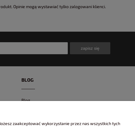
rodukt. Opinie mogą wystawiać tylko zalogowani klienci.
zapisz się
BLOG
Blog
CIEKAWE MODELE
CIEKAWE MIEJSCA I EVENTY
 Możesz zaakceptować wykorzystanie przez nas wszystkich tych
ENCYKLOPEDIA KOLEKCJONERA