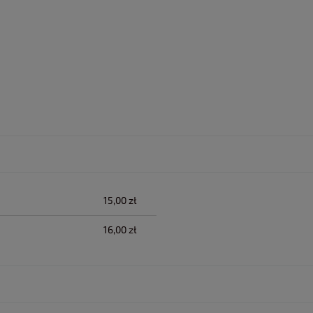
lnych kosztów
15,00 zł
16,00 zł