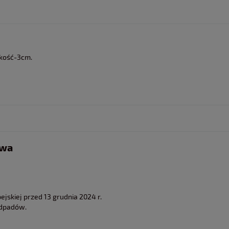
kość-3cm.
twa
jskiej przed 13 grudnia 2024 r.
odpadów.