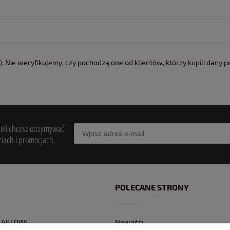
 Nie weryfikujemy, czy pochodzą one od klientów, którzy kupili dany p
żeli chcesz otrzymywać
iach i promocjach.
POLECANE STRONY
TAKTOWE
Nowości