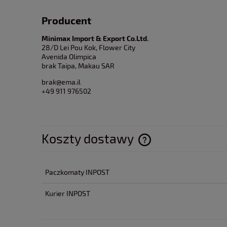
Producent
Minimax Import & Export Co.Ltd.
28/D Lei Pou Kok, Flower City
Avenida Olimpica
brak Taipa, Makau SAR
brak@ema.il
+49 911 976502
Koszty dostawy
Cena nie zawiera ewentua
Paczkomaty INPOST
płatności
Kurier INPOST