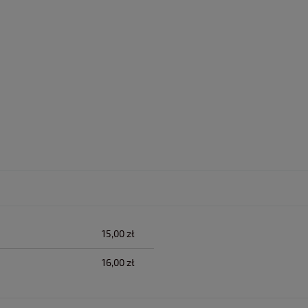
lnych kosztów
15,00 zł
16,00 zł