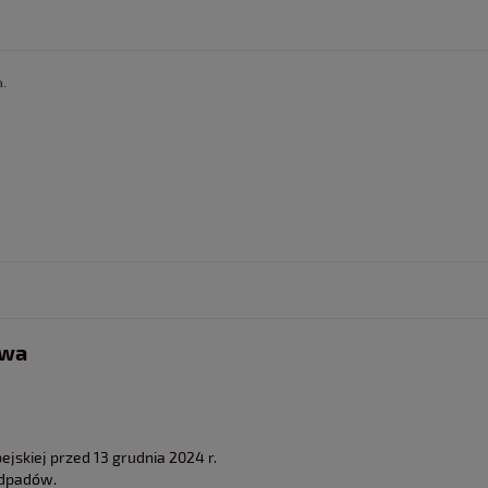
.
twa
jskiej przed 13 grudnia 2024 r.
odpadów.