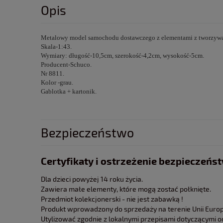
Opis
Metalowy model samochodu dostawczego z elementami z tworzywa
Skala-1:43.
Wymiary: długość-10,5cm, szerokość-4,2cm, wysokość-5cm.
Producent-Schuco.
Nr 8811.
Kolor -grau.
Gablotka + kartonik.
Bezpieczeństwo
Certyfikaty i ostrzeżenie bezpieczeńs
Dla dzieci powyżej 14 roku życia.
Zawiera małe elementy, które mogą zostać połknięte.
Przedmiot kolekcjonerski - nie jest zabawką !
Produkt wprowadzony do sprzedaży na terenie Unii Europe
Utylizować zgodnie z lokalnymi przepisami dotyczącymi 