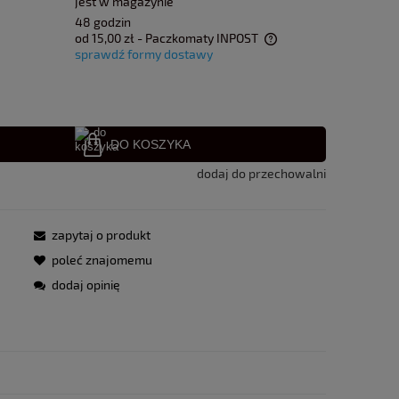
jest w magazynie
48 godzin
od 15,00 zł
- Paczkomaty INPOST
sprawdź formy dostawy
Cena nie zawiera ewentualnych kosztów
płatności
DO KOSZYKA
dodaj do przechowalni
zapytaj o produkt
poleć znajomemu
dodaj opinię