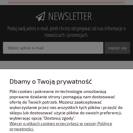
NEWSLETTER
Podaj swój adres e-mail, jeżeli chcesz otrzymywać od nas informacje o
nowościach i promocjach.
zapisz się
INFORMACJE
Dbamy o Twoją prywatność
Pliki cookies i pokrewne im technologie umożliwiają
POMOC
poprawne działanie strony i pomagają nam dostosować
ofertę do Twoich potrzeb. Możesz zaakceptować
wykorzystanie przez nas wszystkich tych plików i przejść do
sklepu lub dostosować użycie plików do swoich preferencji,
POLECANE STRONY
wybierając opcję "Dostosuj zgody".
Więcej o plikach cookies przeczytasz w naszej Polityce
prywatności.