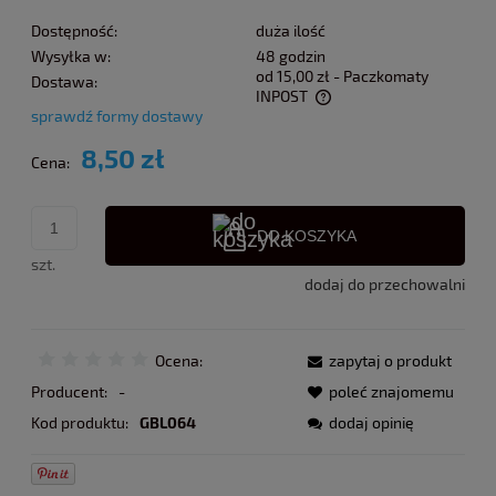
Dostępność:
duża ilość
Wysyłka w:
48 godzin
od 15,00 zł
- Paczkomaty
Dostawa:
INPOST
sprawdź formy dostawy
Cena nie zawiera ewentualnych kosztów płatności
8,50 zł
Cena:
DO KOSZYKA
szt.
dodaj do przechowalni
Ocena:
zapytaj o produkt
Producent:
-
poleć znajomemu
Kod produktu:
GBL064
dodaj opinię