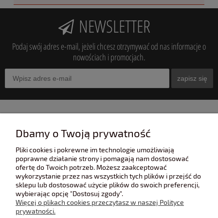
NEWSLETTER
Podaj swój adres e-mail, jeżeli chcesz otrzymywać od nas informacje o
nowościach i promocjach.
zapisz się
INFORMACJE
Dbamy o Twoją prywatność
Pliki cookies i pokrewne im technologie umożliwiają
POMOC
poprawne działanie strony i pomagają nam dostosować
ofertę do Twoich potrzeb. Możesz zaakceptować
wykorzystanie przez nas wszystkich tych plików i przejść do
sklepu lub dostosować użycie plików do swoich preferencji,
POLECANE STRONY
wybierając opcję "Dostosuj zgody".
Więcej o plikach cookies przeczytasz w naszej Polityce
prywatności.