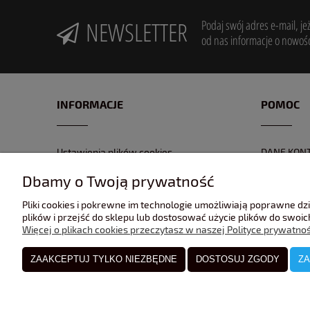
NEWSLETTER
Podaj swój adres e-mail, je
od nas informacje o nowośc
INFORMACJE
POMOC
Ustawienia plików cookies
DANE KON
POLITYKA PRYWATNOŚĆI
FORMULAR
Dbamy o Twoją prywatność
REGULAMIN
NR KONTA
Pliki cookies i pokrewne im technologie umożliwiają poprawne d
GPSR
ZWROTY I 
plików i przejść do sklepu lub dostosować użycie plików do swoich
Więcej o plikach cookies przeczytasz w naszej Polityce prywatnoś
ZAAKCEPTUJ TYLKO NIEZBĘDNE
DOSTOSUJ ZGODY
ZA