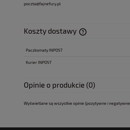
poczta@fajnefury.pl
Koszty dostawy
Cena nie zawiera ewentua
Paczkomaty INPOST
płatności
Kurier INPOST
Opinie o produkcie (0)
Wyświetlane są wszystkie opinie (pozytywne i negatywne).