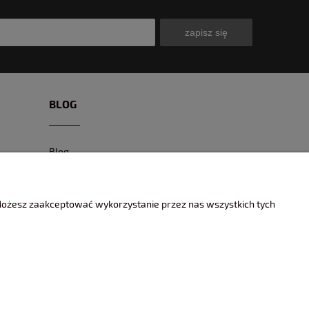
zapisz się
BLOG
Blog
CIEKAWE MODELE
CIEKAWE MIEJSCA I EVENTY
 Możesz zaakceptować wykorzystanie przez nas wszystkich tych
ENCYKLOPEDIA KOLEKCJONERA