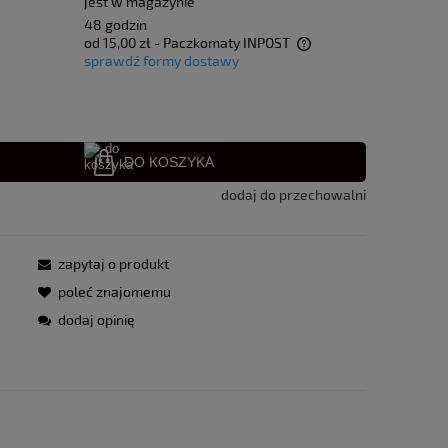
jest w magazynie
48 godzin
od 15,00 zł
- Paczkomaty INPOST
sprawdź formy dostawy
Cena nie zawiera ewentualnych kosztów
płatności
DO KOSZYKA
dodaj do przechowalni
zapytaj o produkt
poleć znajomemu
dodaj opinię