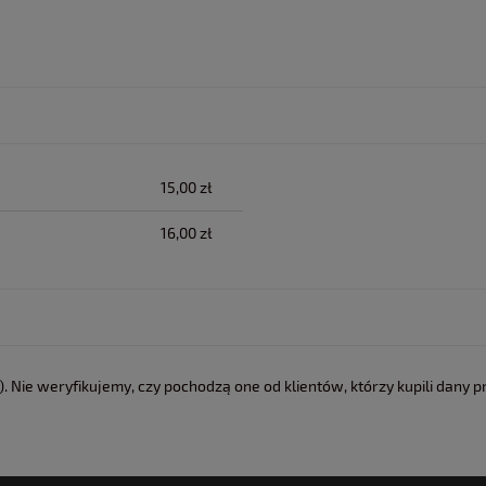
lnych kosztów
15,00 zł
16,00 zł
 Nie weryfikujemy, czy pochodzą one od klientów, którzy kupili dany p