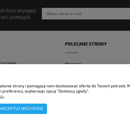
żeli chcesz otrzymywać
iach i promocjach.
POLECANE STRONY
TAKTOWE
Nowości
Z KONTAKTOWY
Promocje
 BANKOWEGO
Jak pakujemy wasze modele ?
ziałanie strony i pomagają nam dostosować ofertę do Twoich potrzeb.
REKLAMACJE
 preferencji, wybierając opcję "Dostosuj zgody".
ci.
AKCEPTUJ WSZYSTKIE