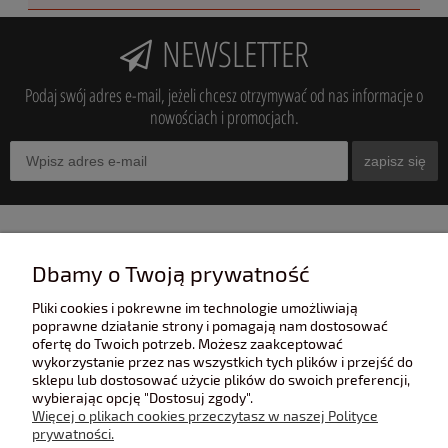
NEWSLETTER
Podaj swój adres e-mail, jeżeli chcesz otrzymywać od nas informacje o
nowościach i promocjach.
zapisz się
INFORMACJE
Dbamy o Twoją prywatność
Pliki cookies i pokrewne im technologie umożliwiają
POMOC
poprawne działanie strony i pomagają nam dostosować
ofertę do Twoich potrzeb. Możesz zaakceptować
wykorzystanie przez nas wszystkich tych plików i przejść do
sklepu lub dostosować użycie plików do swoich preferencji,
POLECANE STRONY
wybierając opcję "Dostosuj zgody".
Więcej o plikach cookies przeczytasz w naszej Polityce
prywatności.