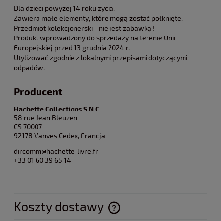
Dla dzieci powyżej 14 roku życia.
Zawiera małe elementy, które mogą zostać połknięte.
Przedmiot kolekcjonerski - nie jest zabawką !
Produkt wprowadzony do sprzedaży na terenie Unii
Europejskiej przed 13 grudnia 2024 r.
Utylizować zgodnie z lokalnymi przepisami dotyczącymi
odpadów.
Producent
Hachette Collections S.N.C.
58 rue Jean Bleuzen
CS 70007
92178 Vanves Cedex, Francja
dircomm@hachette-livre.fr
+33 01 60 39 65 14
Koszty dostawy
Cena nie zawiera ewentualnych kosztów płatności