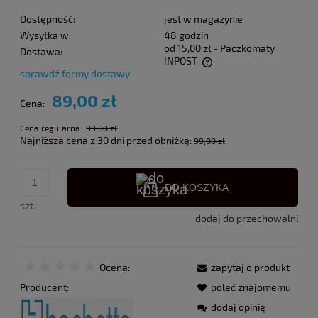
Dostępność:
jest w magazynie
Wysyłka w:
48 godzin
od 15,00 zł
- Paczkomaty
Dostawa:
INPOST
sprawdź formy dostawy
Cena nie zawiera ewentualnych kosztów płatności
89,00 zł
Cena:
Cena regularna:
99,00 zł
Najniższa cena z 30 dni przed obniżką:
99,00 zł
DO KOSZYKA
szt.
dodaj do przechowalni
Ocena:
zapytaj o produkt
Producent:
poleć znajomemu
dodaj opinię