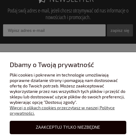
Podaj swój adres e-mail, jeżeli chcesz otrzymywać od nas informacje o
nowościach i promocjach.
zapisz się
INFORMACJE
Dbamy o Twoją prywatność
Pliki cookies i pokrewne im technologie umożliwiają
POMOC
poprawne działanie strony i pomagają nam dostosować
ofertę do Twoich potrzeb. Możesz zaakceptować
wykorzystanie przez nas wszystkich tych plików i przejść do
sklepu lub dostosować użycie plików do swoich preferencji,
POLECANE STRONY
wybierając opcję "Dostosuj zgody".
Więcej o plikach cookies przeczytasz w naszej Polityce
prywatności.
BLOG
ZAAKCEPTUJ TYLKO NIEZBĘDNE