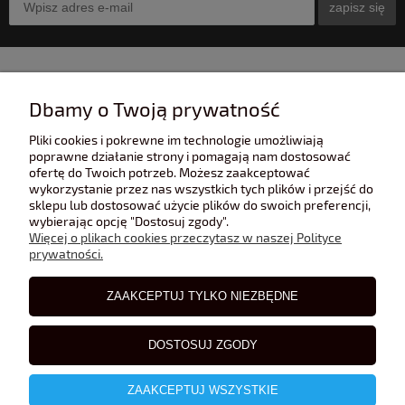
zapisz się
INFORMACJE
Dbamy o Twoją prywatność
Pliki cookies i pokrewne im technologie umożliwiają
POMOC
poprawne działanie strony i pomagają nam dostosować
ofertę do Twoich potrzeb. Możesz zaakceptować
wykorzystanie przez nas wszystkich tych plików i przejść do
sklepu lub dostosować użycie plików do swoich preferencji,
POLECANE STRONY
wybierając opcję "Dostosuj zgody".
Więcej o plikach cookies przeczytasz w naszej Polityce
prywatności.
BLOG
ZAAKCEPTUJ TYLKO NIEZBĘDNE
DOSTOSUJ ZGODY
ZAAKCEPTUJ WSZYSTKIE