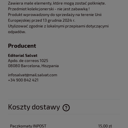
Zawiera małe elementy, które mogą zostać połknięte.
Przedmiot kolekcjonerski - nie jest zabawką !
Produkt wprowadzony do sprzedaży na terenie Unii
Europejskiej przed 13 grudnia 2024 r.
Utylizować zgodnie z lokalnymi przepisami dotyczącymi
odpadów.
Producent
Editorial Salvat
Apdo. de correos 1025
08080 Barcelona, Hiszpania
infosalvat@mail.salvat.com
+34 900 842 421
Koszty dostawy
Cena nie zawiera ewentualnych kosztów płatności
Paczkomaty INPOST
15,00 zł