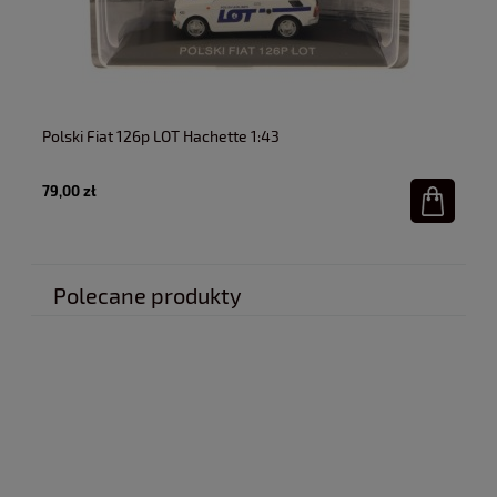
Polski Fiat 126p LOT Hachette 1:43
Po
79,00 zł
79
Polecane produkty