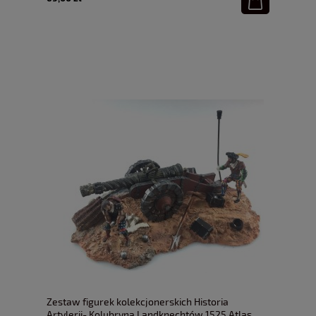
Zestaw figurek kolekcjonerskich Historia
Artylerii- Kolubryna Landknechtów 1525 Atlas