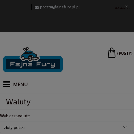
poczta@fajnefury.pl.pl
Wybierz
język
(PUSTY)
Waluty
Wybierz walutę