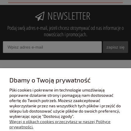
NEWSLETTER
Podaj swój adres e-mail, jeżeli chcesz otrzymywać od nas informacje o
nowościach i promocjach.
zapisz się
INFORMACJE
Dbamy o Twoją prywatność
Pliki cookies i pokrewne im technologie umożliwiają
POMOC
poprawne działanie strony i pomagają nam dostosować
ofertę do Twoich potrzeb. Możesz zaakceptować
wykorzystanie przez nas wszystkich tych plików i przejść do
sklepu lub dostosować użycie plików do swoich preferencji,
POLECANE STRONY
wybierając opcję "Dostosuj zgody".
Więcej o plikach cookies przeczytasz w naszej Polityce
prywatności.