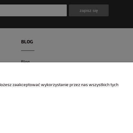
zapisz się
BLOG
Blog
CIEKAWE MODELE
CIEKAWE MIEJSCA I EVENTY
 Możesz zaakceptować wykorzystanie przez nas wszystkich tych
ENCYKLOPEDIA KOLEKCJONERA