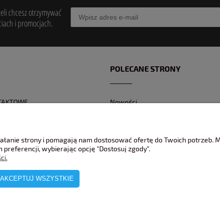
żeli chcesz otrzymywać
iach i promocjach.
POLECANE STRONY
TAKTOWE
Nowości
Z KONTAKTOWY
Promocje
 BANKOWEGO
Jak pakujemy wasze modele ?
ziałanie strony i pomagają nam dostosować ofertę do Twoich potrzeb.
REKLAMACJE
 preferencji, wybierając opcję "Dostosuj zgody".
ci.
AKCEPTUJ WSZYSTKIE