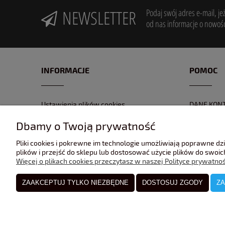
NEWSLETTER
Podaj swój adres e-mail, je
od nas informacje o nowośc
INFORMACJE
POMOC
Ustawienia plików cookies
DANE KON
POLITYKA PRYWATNOŚĆI
FORMULAR
Dbamy o Twoją prywatność
REGULAMIN
NR KONTA
Pliki cookies i pokrewne im technologie umożliwiają poprawne d
GPSR
ZWROTY I 
plików i przejść do sklepu lub dostosować użycie plików do swoich
Więcej o plikach cookies przeczytasz w naszej Polityce prywatnoś
ZAAKCEPTUJ TYLKO NIEZBĘDNE
DOSTOSUJ ZGODY
ZA