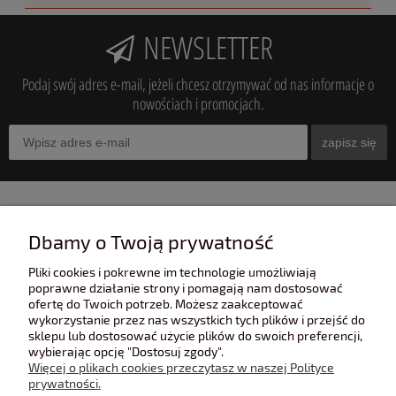
NEWSLETTER
Podaj swój adres e-mail, jeżeli chcesz otrzymywać od nas informacje o
nowościach i promocjach.
zapisz się
INFORMACJE
Dbamy o Twoją prywatność
Pliki cookies i pokrewne im technologie umożliwiają
POMOC
poprawne działanie strony i pomagają nam dostosować
ofertę do Twoich potrzeb. Możesz zaakceptować
wykorzystanie przez nas wszystkich tych plików i przejść do
sklepu lub dostosować użycie plików do swoich preferencji,
POLECANE STRONY
wybierając opcję "Dostosuj zgody".
Więcej o plikach cookies przeczytasz w naszej Polityce
prywatności.