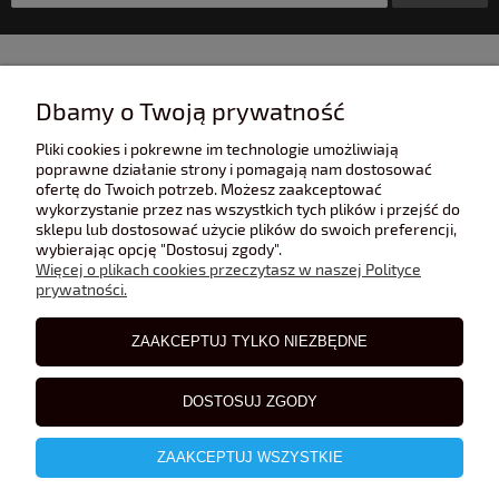
INFORMACJE
Dbamy o Twoją prywatność
Pliki cookies i pokrewne im technologie umożliwiają
POMOC
poprawne działanie strony i pomagają nam dostosować
ofertę do Twoich potrzeb. Możesz zaakceptować
wykorzystanie przez nas wszystkich tych plików i przejść do
sklepu lub dostosować użycie plików do swoich preferencji,
POLECANE STRONY
wybierając opcję "Dostosuj zgody".
Więcej o plikach cookies przeczytasz w naszej Polityce
prywatności.
BLOG
ZAAKCEPTUJ TYLKO NIEZBĘDNE
DOSTOSUJ ZGODY
ZAAKCEPTUJ WSZYSTKIE