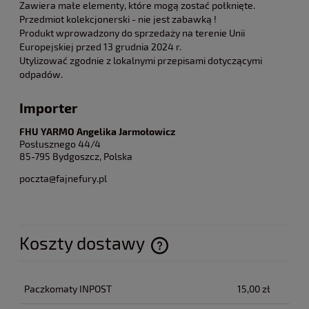
Zawiera małe elementy, które mogą zostać połknięte.
Przedmiot kolekcjonerski - nie jest zabawką !
Produkt wprowadzony do sprzedaży na terenie Unii
Europejskiej przed 13 grudnia 2024 r.
Utylizować zgodnie z lokalnymi przepisami dotyczącymi
odpadów.
Importer
FHU YARMO Angelika Jarmołowicz
Posłusznego 44/4
85-795 Bydgoszcz, Polska
poczta@fajnefury.pl
Koszty dostawy
Cena nie zawiera ewentualnych kosztów płatności
Paczkomaty INPOST
15,00 zł