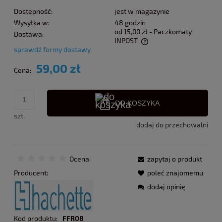
Dostępność:
jest w magazynie
Wysyłka w:
48 godzin
od 15,00 zł
- Paczkomaty
Dostawa:
INPOST
sprawdź formy dostawy
Cena nie zawiera ewentualnych kosztów płatności
59,00 zł
Cena:
DO KOSZYKA
szt.
dodaj do przechowalni
Ocena:
zapytaj o produkt
Producent:
poleć znajomemu
dodaj opinię
Kod produktu:
FFR08