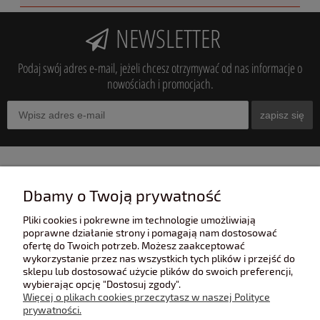
NEWSLETTER
Podaj swój adres e-mail, jeżeli chcesz otrzymywać od nas informacje o
nowościach i promocjach.
zapisz się
INFORMACJE
Dbamy o Twoją prywatność
Pliki cookies i pokrewne im technologie umożliwiają
POMOC
poprawne działanie strony i pomagają nam dostosować
ofertę do Twoich potrzeb. Możesz zaakceptować
wykorzystanie przez nas wszystkich tych plików i przejść do
sklepu lub dostosować użycie plików do swoich preferencji,
POLECANE STRONY
wybierając opcję "Dostosuj zgody".
Więcej o plikach cookies przeczytasz w naszej Polityce
prywatności.