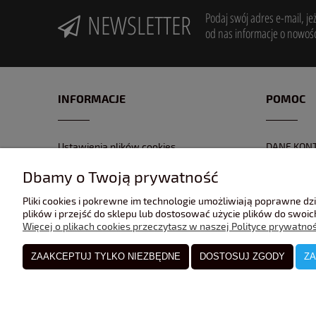
NEWSLETTER
Podaj swój adres e-mail, je
od nas informacje o nowośc
INFORMACJE
POMOC
Ustawienia plików cookies
DANE KON
POLITYKA PRYWATNOŚĆI
FORMULAR
Dbamy o Twoją prywatność
REGULAMIN
NR KONTA
Pliki cookies i pokrewne im technologie umożliwiają poprawne d
GPSR
ZWROTY I 
plików i przejść do sklepu lub dostosować użycie plików do swoich
Więcej o plikach cookies przeczytasz w naszej Polityce prywatnoś
ZAAKCEPTUJ TYLKO NIEZBĘDNE
DOSTOSUJ ZGODY
ZA