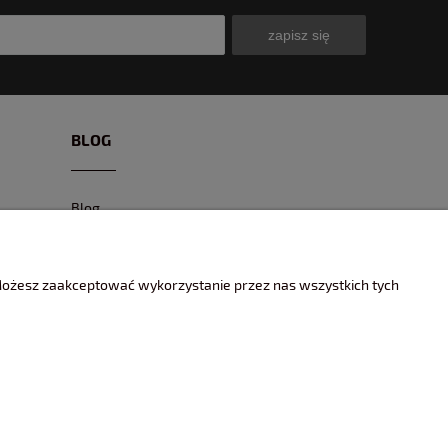
zapisz się
BLOG
Blog
CIEKAWE MODELE
CIEKAWE MIEJSCA I EVENTY
 Możesz zaakceptować wykorzystanie przez nas wszystkich tych
ENCYKLOPEDIA KOLEKCJONERA