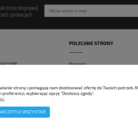
żeli chcesz otrzymywać
iach i promocjach.
POLECANE STRONY
TAKTOWE
Nowości
Z KONTAKTOWY
Promocje
 BANKOWEGO
Jak pakujemy wasze modele ?
ziałanie strony i pomagają nam dostosować ofertę do Twoich potrzeb.
REKLAMACJE
 preferencji, wybierając opcję "Dostosuj zgody".
ci.
AKCEPTUJ WSZYSTKIE