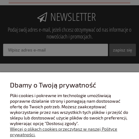
NEWSLETTER
Podaj swój adres e-mail, jeżeli chcesz otrzymywać od nas informacje o
nowościach i promocjach.
zapisz się
INFORMACJE
Dbamy o Twoją prywatność
Pliki cookies i pokrewne im technologie umożliwiają
POMOC
poprawne działanie strony i pomagają nam dostosować
ofertę do Twoich potrzeb. Możesz zaakceptować
wykorzystanie przez nas wszystkich tych plików i przejść do
sklepu lub dostosować użycie plików do swoich preferencji,
POLECANE STRONY
wybierając opcję "Dostosuj zgody".
Więcej o plikach cookies przeczytasz w naszej Polityce
prywatności.