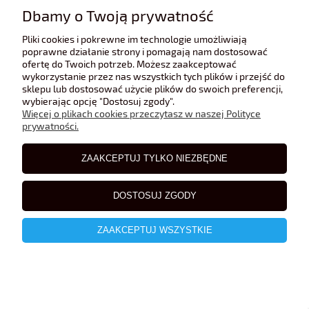
Dbamy o Twoją prywatność
Pliki cookies i pokrewne im technologie umożliwiają
poprawne działanie strony i pomagają nam dostosować
ofertę do Twoich potrzeb. Możesz zaakceptować
wykorzystanie przez nas wszystkich tych plików i przejść do
sklepu lub dostosować użycie plików do swoich preferencji,
wybierając opcję "Dostosuj zgody".
Więcej o plikach cookies przeczytasz w naszej Polityce
prywatności.
ZAAKCEPTUJ TYLKO NIEZBĘDNE
DOSTOSUJ ZGODY
ZAAKCEPTUJ WSZYSTKIE
Porsche 968 Cabrio 1993 De Agostini 1:43